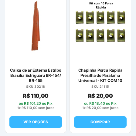
Caixa de ar Externa Estribo
Chapinha Porca Rápida
Brasilia Estriguaru BR-154/
Presilha do Paralama
BR-155
Universal - KIT COM 10
SKU 30218
SKU 21115
R$
110,00
R$
20,00
ou
R$
101,20
no Pix
ou
R$
18,40
no Pix
1x
R$
110,00
sem juros
1x
R$
20,00
sem juros
VER OPÇÕES
COMPRAR
Este