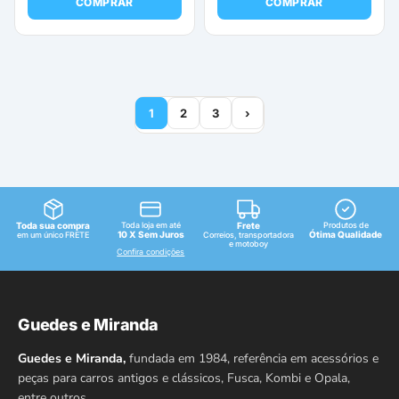
COMPRAR
COMPRAR
1
2
3
›
Toda sua compra
Toda loja em até
Frete
Produtos de
10 X Sem Juros
Ótima Qualidade
em um único FRETE
Correios, transportadora
e motoboy
Confira condições
Guedes e Miranda
Guedes e Miranda,
fundada em 1984, referência em acessórios e
peças para carros antigos e clássicos, Fusca, Kombi e Opala,
entre outros…