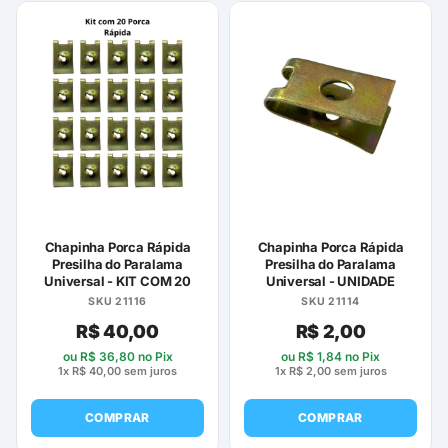
produto
tem
várias
variantes.
As
opções
podem
ser
escolhidas
na
página
Chapinha Porca Rápida
Chapinha Porca Rápida
do
Presilha do Paralama
Presilha do Paralama
Universal - KIT COM 20
Universal - UNIDADE
produto
SKU 21116
SKU 21114
R$
40,00
R$
2,00
ou
R$
36,80
no Pix
ou
R$
1,84
no Pix
1x
R$
40,00
sem juros
1x
R$
2,00
sem juros
COMPRAR
COMPRAR