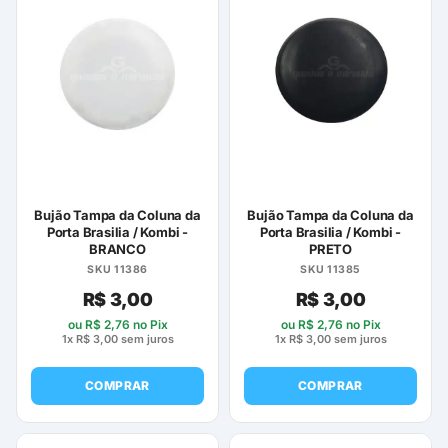
tem
várias
variantes.
As
opções
podem
ser
escolhidas
na
página
Bujão Tampa da Coluna da
Bujão Tampa da Coluna da
do
Porta Brasilia / Kombi -
Porta Brasilia / Kombi -
BRANCO
PRETO
produto
SKU 11386
SKU 11385
R$
3,00
R$
3,00
ou
R$
2,76
no Pix
ou
R$
2,76
no Pix
1x
R$
3,00
sem juros
1x
R$
3,00
sem juros
COMPRAR
COMPRAR