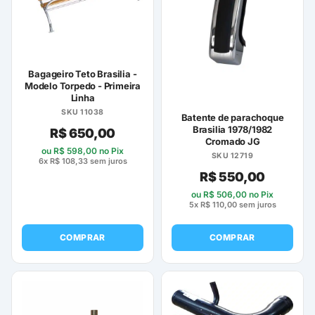
Bagageiro Teto Brasilia -
Modelo Torpedo - Primeira
Linha
SKU 11038
Batente de parachoque
Brasilia 1978/1982
R$
650,00
Cromado JG
ou
R$
598,00
no Pix
SKU 12719
6x
R$
108,33
sem juros
R$
550,00
ou
R$
506,00
no Pix
5x
R$
110,00
sem juros
COMPRAR
COMPRAR