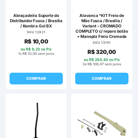
Abraçadeira Suporte do
Alavanca *KIT Freio de
Distribuidor Fusca / Brasilia
Mão Fusca / Brasilia /
/ Kombi e Gol BX
Variant – CROMADO
COMPLETO c/ reparo botão
SKU 12821
+ Manopla Freio Cromada
R$
10,00
SKU 13161
ou
R$
9,20
no Pix
R$
320,00
1x
R$
10,00
sem juros
ou
R$
294,40
no Pix
3x
R$
106,67
sem juros
COMPRAR
COMPRAR