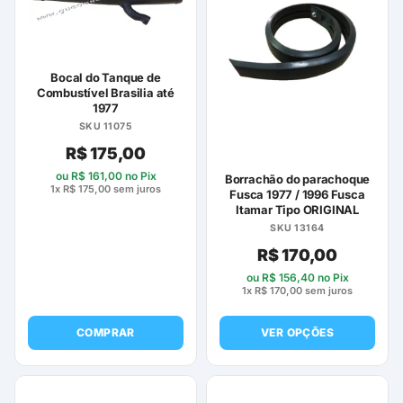
Bocal do Tanque de
Combustível Brasilia até
1977
SKU 11075
R$
175,00
ou
R$
161,00
no Pix
Borrachão do parachoque
1x
R$
175,00
sem juros
Fusca 1977 / 1996 Fusca
Itamar Tipo ORIGINAL
SKU 13164
R$
170,00
ou
R$
156,40
no Pix
1x
R$
170,00
sem juros
COMPRAR
VER OPÇÕES
Este
produto