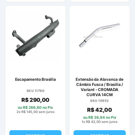
Escapamento Brasilia
Extensão da Alavanca de
Câmbio Fusca / Brasilia /
Variant - CROMADA
SKU 11790
CURVA 14CM
R$
290,00
SKU 10952
ou
R$
266,80
no Pix
R$
42,00
2x
R$
145,00
sem juros
ou
R$
38,64
no Pix
1x
R$
42,00
sem juros