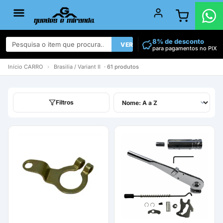
8% de desconto
VER TODOS
para pagamentos no PIX
Início
CARRO
›
Brasilia / Variant II
· 61 produtos
Filtros