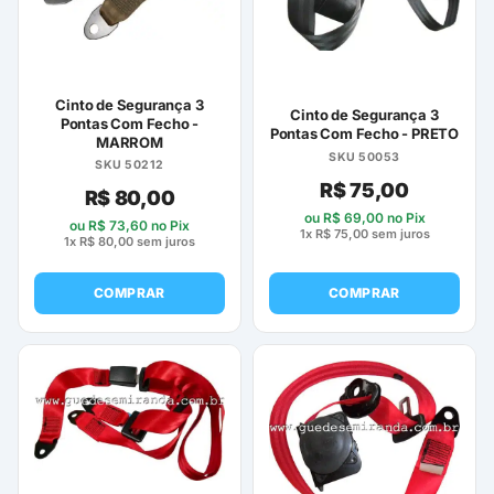
Cinto de Segurança 3
Cinto de Segurança 3
Pontas Com Fecho -
Pontas Com Fecho - PRETO
MARROM
SKU 50053
SKU 50212
R$
75,00
R$
80,00
ou
R$
69,00
no Pix
ou
R$
73,60
no Pix
1x
R$
75,00
sem juros
1x
R$
80,00
sem juros
COMPRAR
COMPRAR