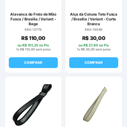
Alavanca do Freio de Mão
Alça da Coluna Teto Fusca
Fusca / Brasilia / Variant -
/ Brasilia / Variant - Curta
Bege
Branca
SKU 12775
SKU 10340
R$
110,00
R$
30,00
ou
R$
101,20
no Pix
ou
R$
27,60
no Pix
1x
R$
110,00
sem juros
1x
R$
30,00
sem juros
COMPRAR
COMPRAR