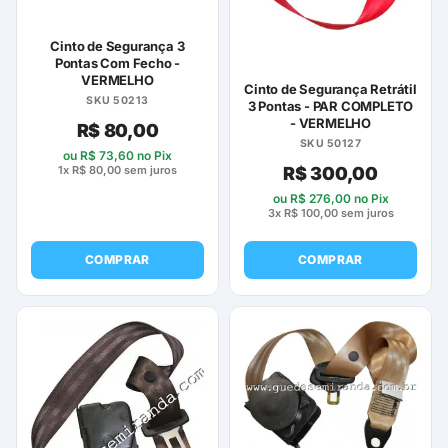
Cinto de Segurança 3
Pontas Com Fecho -
VERMELHO
Cinto de Segurança Retrátil
SKU 50213
3 Pontas - PAR COMPLETO
- VERMELHO
R$
80,00
SKU 50127
ou
R$
73,60
no Pix
R$
300,00
1x
R$
80,00
sem juros
ou
R$
276,00
no Pix
3x
R$
100,00
sem juros
COMPRAR
COMPRAR