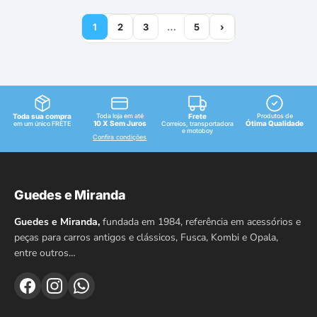
1
2
3
…
5
›
Toda sua compra
Toda loja em até
Frete
Produtos de
10 X Sem Juros
Ótima Qualidade
em um único FRETE
Correios, transportadora
e motoboy
Confira condições
Guedes e Miranda
Guedes e Miranda,
fundada em 1984, referência em acessórios e
peças para carros antigos e clássicos, Fusca, Kombi e Opala,
entre outros…