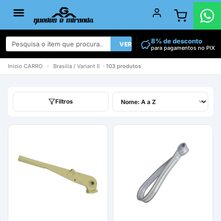
8% de desconto
VER TODOS
para pagamentos no PIX
Início
CARRO
›
Brasilia / Variant II
· 103 produtos
Filtros