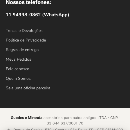
Nossos telefones:
11 94998-0862 (WhatsApp)
Trocas e Devoluções
Política de Privacidade
Regras de entrega
Meus Pedidos
Fale conosco
Quem Somos
Seja uma oficina parceira
Guedes e Miranda
acessórios para autos antigos LTDA · CNPJ
33.644.637/0001-70
Av. Duque de Caxias, 539 · Centro · São Paulo SP · CEP 01214-100