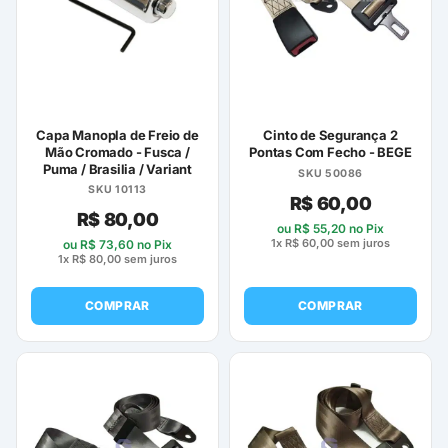
opções
opções
podem
podem
ser
ser
escolhidas
escolhidas
na
na
página
página
Capa Manopla de Freio de
Cinto de Segurança 2
do
do
Mão Cromado - Fusca /
Pontas Com Fecho - BEGE
Puma / Brasilia / Variant
produto
produto
SKU 50086
SKU 10113
R$
60,00
R$
80,00
ou
R$
55,20
no Pix
1x
R$
60,00
sem juros
ou
R$
73,60
no Pix
1x
R$
80,00
sem juros
COMPRAR
COMPRAR