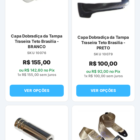
Capa Dobradiça da Tampa
Capa Dobradiça da Tampa
Traseira Teto Brasilia -
Traseira Teto Brasilia -
BRANCO
PRETO
SKU 10076
SKU 10079
R$
155,00
R$
100,00
ou
R$
142,60
no Pix
ou
R$
92,00
no Pix
1x
R$
155,00
sem juros
1x
R$
100,00
sem juros
VER OPÇÕES
VER OPÇÕES
Este
Este
produto
produto
tem
tem
várias
várias
variantes.
variantes.
As
As