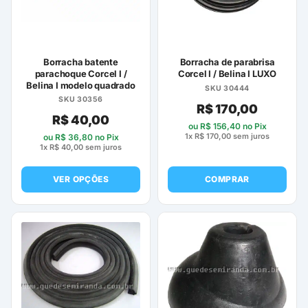
ser
escolhidas
na
página
Borracha batente
Borracha de parabrisa
do
parachoque Corcel I /
Corcel I / Belina I LUXO
Belina I modelo quadrado
produto
SKU 30444
SKU 30356
R$
170,00
R$
40,00
ou
R$
156,40
no Pix
1x
R$
170,00
sem juros
ou
R$
36,80
no Pix
1x
R$
40,00
sem juros
VER OPÇÕES
COMPRAR
Este
produto
tem
várias
variantes.
As
opções