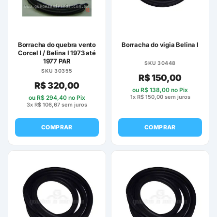
Borracha do quebra vento
Borracha do vigia Belina I
Corcel I / Belina I 1973 até
1977 PAR
SKU 30448
SKU 30355
R$
150,00
R$
320,00
ou
R$
138,00
no Pix
1x
R$
150,00
sem juros
ou
R$
294,40
no Pix
3x
R$
106,67
sem juros
COMPRAR
COMPRAR