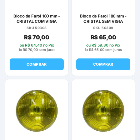
na
na
página
página
Bloco de Farol 180 mm -
Bloco de Farol 180 mm -
do
do
CRISTAL COM VIGIA
CRISTAL SEM VIGIA
produto
produto
SKU 50308
SKU 50309
R$
70,00
R$
65,00
ou
R$
64,40
no Pix
ou
R$
59,80
no Pix
1x
R$
70,00
sem juros
1x
R$
65,00
sem juros
COMPRAR
COMPRAR