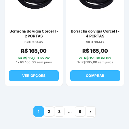
Borracha do vigia Corcel I -
Borracha do vigia Corcel I -
2 PORTAS
4 PORTAS
SKU 30445
SKU 30447
R$
165,00
R$
165,00
ou
R$
151,80
no Pix
ou
R$
151,80
no Pix
1x
R$
165,00
sem juros
1x
R$
165,00
sem juros
VER OPÇÕES
COMPRAR
Este
produto
tem
várias
variantes.
1
2
3
…
9
›
As
opções