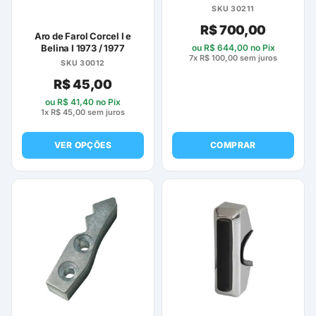
SKU 30211
R$
700,00
Aro de Farol Corcel I e
ou
R$
644,00
no Pix
Belina I 1973 / 1977
7x
R$
100,00
sem juros
SKU 30012
R$
45,00
ou
R$
41,40
no Pix
1x
R$
45,00
sem juros
VER OPÇÕES
COMPRAR
Este
produto
tem
várias
variantes.
As
opções
podem
ser
escolhidas