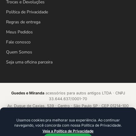
Trocas e Devoluções
Política de Privacidade
Regras de entrega
Meus Pedidos
Fale conosco
Quem Somos
Seja uma oficina parceira
Guedes e Miranda
acessórios para autos antigos LTDA · CNPJ
33.644.637/0001-70
Av. Duque de Caxias, 539 · Centro · São Paulo SP · CEP 01214-100
Loja online desde 2018 · Todos os direitos reservados
Usamos cookies pra melhorar sua experiência. Ao continuar
navegando, você concorda com nossa Política de Privacidade.
Acelerado por
ecommerce.CAMP
Veja a Política de Privacidade
Plataforma de alta conversão com IA que aprende a cada venda.