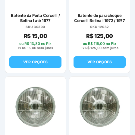
na
página
Batente da Porta Corcel I /
Batente de parachoque
do
Belina I até 1977
Corcel I Belina I 1972 / 1977
produto
SKU 30390
SKU 12082
R$
15,00
R$
125,00
ou
R$
13,80
no Pix
ou
R$
115,00
no Pix
1x
R$
15,00
sem juros
1x
R$
125,00
sem juros
VER OPÇÕES
VER OPÇÕES
Este
Este
produto
produto
tem
tem
várias
várias
variantes.
variantes.
As
As
opções
opções
podem
podem
ser
ser
escolhidas
escolhidas