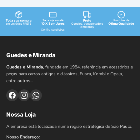
podem
ser
escolhidas
Toda sua compra
Toda loja em até
Frete
Produtos de
na
10 X Sem Juros
Ótima Qualidade
em um único FRETE
Correios, transportadora
e motoboy
Confira condições
página
do
produto
Guedes e Miranda
Guedes e Miranda,
fundada em 1984, referência em acessórios e
peças para carros antigos e clássicos, Fusca, Kombi e Opala,
entre outros…
Nossa Loja
A empresa está localizada numa região estratégica de São Paulo.
Nosso Endereço: