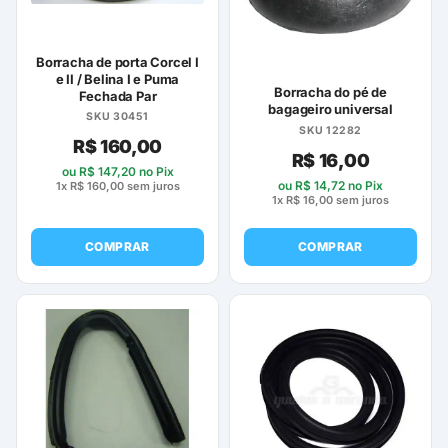
podem
ser
escolhidas
Borracha de porta Corcel I
na
e II / Belina I e Puma
Borracha do pé de
Fechada Par
página
bagageiro universal
SKU 30451
do
SKU 12282
produto
R$
160,00
R$
16,00
ou
R$
147,20
no Pix
ou
R$
14,72
no Pix
1x
R$
160,00
sem juros
1x
R$
16,00
sem juros
COMPRAR
COMPRAR