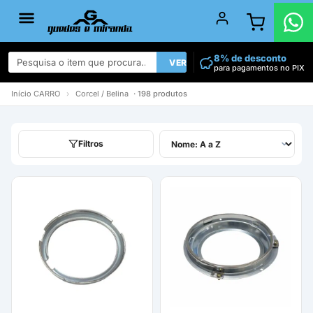
8% de desconto
VER TODOS
para pagamentos no PIX
Início
CARRO
›
Corcel / Belina
· 198 produtos
Filtros