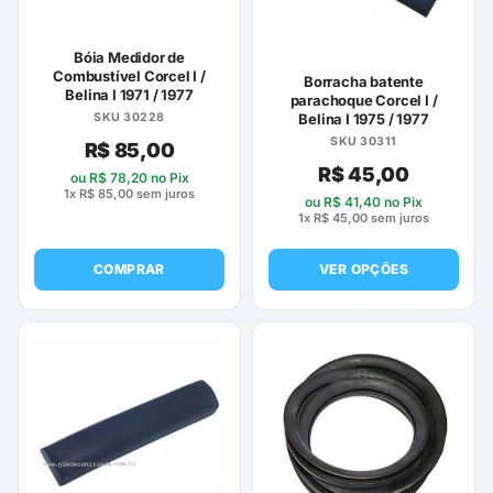
Bóia Medidor de
Combustível Corcel I /
Borracha batente
Belina I 1971 / 1977
parachoque Corcel I /
SKU 30228
Belina I 1975 / 1977
SKU 30311
R$
85,00
R$
45,00
ou
R$
78,20
no Pix
1x
R$
85,00
sem juros
ou
R$
41,40
no Pix
1x
R$
45,00
sem juros
COMPRAR
VER OPÇÕES
Este
produto
tem
várias
variantes.
As
opções
podem