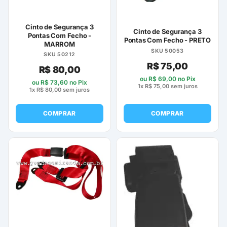
Cinto de Segurança 3
Cinto de Segurança 3
Pontas Com Fecho -
Pontas Com Fecho - PRETO
MARROM
SKU 50053
SKU 50212
R$
75,00
R$
80,00
ou
R$
69,00
no Pix
ou
R$
73,60
no Pix
1x
R$
75,00
sem juros
1x
R$
80,00
sem juros
COMPRAR
COMPRAR