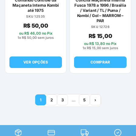
Comando Controle da
Concha Maçaneta Interna
Maçaneta Interna Kombi
Fusca 1978 a 1996 / Brasilia
até 1975
/ Variant / TL / Puma /
Kombi / Gol – MARROM –
SKU 12535
PAR
R$
50,00
SKU 12726
ou
R$
46,00
no Pix
R$
15,00
1x
R$
50,00
sem juros
ou
R$
13,80
no Pix
1x
R$
15,00
sem juros
VER OPÇÕES
COMPRAR
Este
produto
tem
várias
variantes.
1
2
3
…
5
›
As
opções
podem
ser
escolhidas