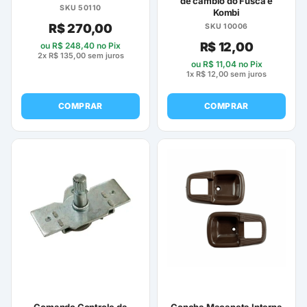
de câmbio do Fusca e
SKU 50110
Kombi
R$
270,00
SKU 10006
R$
12,00
ou
R$
248,40
no Pix
2x
R$
135,00
sem juros
ou
R$
11,04
no Pix
1x
R$
12,00
sem juros
COMPRAR
COMPRAR