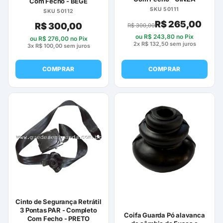
Com Fecho - BEGE
SKU 50111
SKU 50112
R$
265,00
R$
300,00
R$
300,00
ou
R$
243,80
no Pix
ou
R$
276,00
no Pix
2x
R$
132,50
sem juros
3x
R$
100,00
sem juros
COMPRAR
COMPRAR
Cinto de Segurança Retrátil
3 Pontas PAR - Completo
Coifa Guarda Pó alavanca
Com Fecho - PRETO