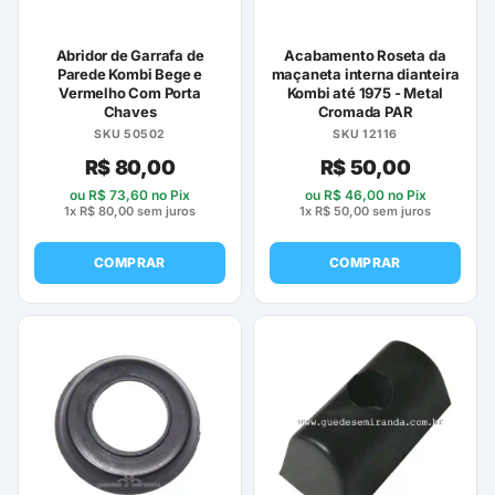
Abridor de Garrafa de
Acabamento Roseta da
Parede Kombi Bege e
maçaneta interna dianteira
Vermelho Com Porta
Kombi até 1975 - Metal
Chaves
Cromada PAR
SKU 50502
SKU 12116
R$
80,00
R$
50,00
ou
R$
73,60
no Pix
ou
R$
46,00
no Pix
1x
R$
80,00
sem juros
1x
R$
50,00
sem juros
COMPRAR
COMPRAR