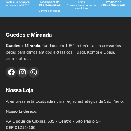
Toda sua compra
Toda loja em até
Frete
Produtos de
na
10 X Sem Juros
Ótima Qualidade
em um único FRETE
Correios, transportadora
e motoboy
Confira condições
página
do
produto
Guedes e Miranda
Guedes e Miranda,
fundada em 1984, referência em acessórios e
peças para carros antigos e clássicos, Fusca, Kombi e Opala,
entre outros…
Nossa Loja
A empresa está localizada numa região estratégica de São Paulo.
Nosso Endereço:
Av. Duque de Caxias, 539 - Centro - São Paulo SP
CEP 01214-100