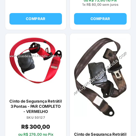
ou
R$
73,60
no Pix
1x
R$
80,00
sem juros
COMPRAR
COMPRAR
Cinto de Segurança Retrátil
3 Pontas - PAR COMPLETO
- VERMELHO
SKU 50127
R$
300,00
Cinto de Segurança Retrátil
ou
R$
276,00
no Pix