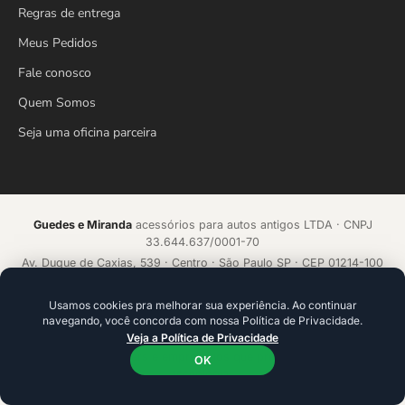
Regras de entrega
Meus Pedidos
Fale conosco
Quem Somos
Seja uma oficina parceira
Guedes e Miranda
acessórios para autos antigos LTDA · CNPJ
33.644.637/0001-70
Av. Duque de Caxias, 539 · Centro · São Paulo SP · CEP 01214-100
Loja online desde 2018 · Todos os direitos reservados
Usamos cookies pra melhorar sua experiência. Ao continuar
navegando, você concorda com nossa Política de Privacidade.
Acelerado por
ecommerce.CAMP
Veja a Política de Privacidade
Plataforma de alta conversão com IA que aprende a cada venda.
Ideal para founders e empresários que precisam ir além da
OK
tecnologia.