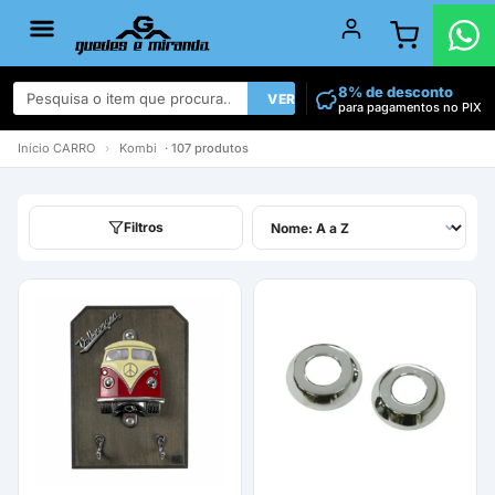
8% de desconto
VER TODOS
para pagamentos no PIX
Início
CARRO
›
Kombi
· 107 produtos
Filtros