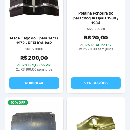
Polaina Ponteira do
parachoque Opala 1980 /
1984
SKU 20790
R$
20,00
Pisca Cego do Opala 1971 /
1972 - RÉPLICA PAR
ou
R$
18,40
no Pix
1x
R$
20,00
sem juros
SKU 20006
R$
200,00
ou
R$
184,00
no Pix
2x
R$
100,00
sem juros
COMPRAR
VER OPÇÕES
Este
produto
10% OFF
tem
várias
variantes.
As