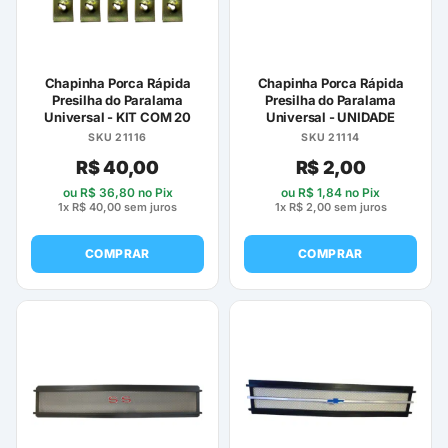
ser
escolhidas
na
página
Chapinha Porca Rápida
Chapinha Porca Rápida
do
Presilha do Paralama
Presilha do Paralama
Universal - KIT COM 20
Universal - UNIDADE
produto
SKU 21116
SKU 21114
R$
40,00
R$
2,00
ou
R$
36,80
no Pix
ou
R$
1,84
no Pix
1x
R$
40,00
sem juros
1x
R$
2,00
sem juros
COMPRAR
COMPRAR