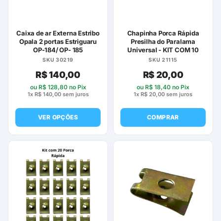
Caixa de ar Externa Estribo
Chapinha Porca Rápida
Opala 2 portas Estriguaru
Presilha do Paralama
OP-184/ OP- 185
Universal - KIT COM 10
SKU 30219
SKU 21115
R$
140,00
R$
20,00
ou
R$
128,80
no Pix
ou
R$
18,40
no Pix
1x
R$
140,00
sem juros
1x
R$
20,00
sem juros
VER OPÇÕES
COMPRAR
Este
produto
tem
várias
variantes.
As
opções
podem