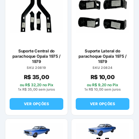
Suporte Central do
Suporte Lateral do
parachoque Opala 1975 /
parachoque Opala 1975 /
1979
1979
SKU 20819
SKU 20824
R$
35,00
R$
10,00
ou
R$
32,20
no Pix
ou
R$
9,20
no Pix
1x
R$
35,00
sem juros
1x
R$
10,00
sem juros
VER OPÇÕES
VER OPÇÕES
Este
Este
produto
produto
tem
tem
várias
várias