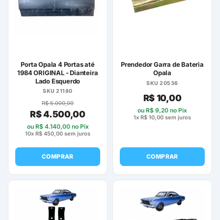
opções
podem
ser
escolhidas
na
página
Porta Opala 4 Portas até
Prendedor Garra de Bateria
do
1984 ORIGINAL - Dianteira
Opala
Lado Esquerdo
produto
SKU 20536
SKU 21180
R$
10,00
R$
5.000,00
ou
R$
9,20
no Pix
R$
4.500,00
1x
R$
10,00
sem juros
ou
R$
4.140,00
no Pix
10x
R$
450,00
sem juros
COMPRAR
COMPRAR