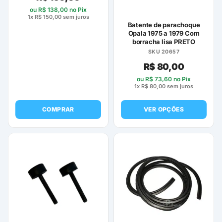
ou
R$
138,00
no Pix
1x
R$
150,00
sem juros
Batente de parachoque
Opala 1975 a 1979 Com
borracha lisa PRETO
SKU 20657
R$
80,00
ou
R$
73,60
no Pix
1x
R$
80,00
sem juros
COMPRAR
VER OPÇÕES
Este
produto
tem
várias
variantes.
As
opções
podem
ser