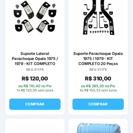
variantes.
variantes.
As
As
opções
opções
podem
podem
ser
ser
escolhidas
escolhidas
na
na
página
página
Suporte Lateral
Suporte Parachoque Opala
do
do
Parachoque Opala 1975 /
1975 / 1979 - KIT
1979 - KIT COMPLETO
COMPLETO 20 Peças
produto
produto
SKU 21176
SKU 21175
R$
120,00
R$
310,00
ou
R$
110,40
no Pix
ou
R$
285,20
no Pix
1x
R$
120,00
sem juros
3x
R$
103,33
sem juros
COMPRAR
COMPRAR