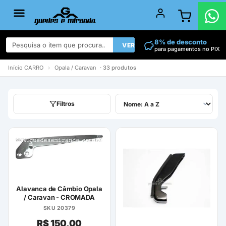
8% de desconto
VER TODOS
para pagamentos no PIX
Início
CARRO
›
Opala / Caravan
· 33 produtos
Filtros
Alavanca de Câmbio Opala
/ Caravan - CROMADA
SKU 20379
R$
150,00