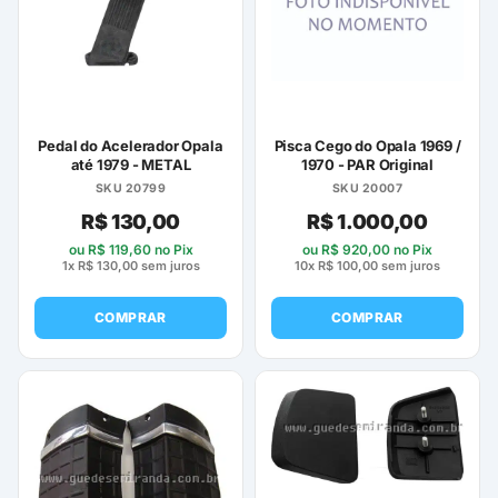
opções
podem
ser
escolhidas
na
página
Pedal do Acelerador Opala
Pisca Cego do Opala 1969 /
do
até 1979 - METAL
1970 - PAR Original
produto
SKU 20799
SKU 20007
R$
130,00
R$
1.000,00
ou
R$
119,60
no Pix
ou
R$
920,00
no Pix
1x
R$
130,00
sem juros
10x
R$
100,00
sem juros
COMPRAR
COMPRAR