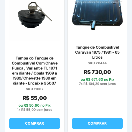
Tanque de Combustível
Caravan 1975 / 1981 - 65
Litros
Tampa do Tanque de
Combustível Com Chave
SKU 20444
Fusca , Variant e TL 1971
R$
730,00
em diante / Opala 1969 a
1989/ Chevette 1989 em
ou
R$
671,60
no Pix
diante - Encaixe G5007
7x
R$
104,29
sem juros
SKU 11007
R$
55,00
ou
R$
50,60
no Pix
1x
R$
55,00
sem juros
COMPRAR
COMPRAR