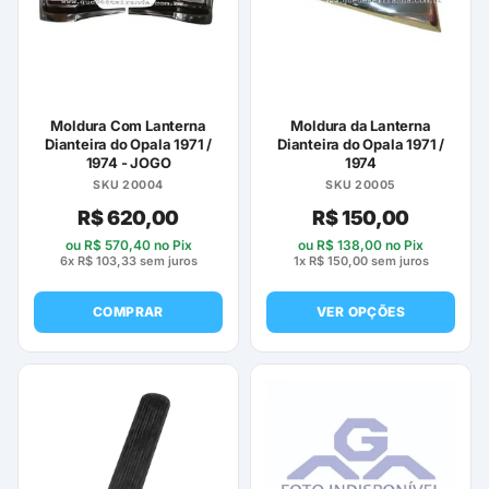
Moldura Com Lanterna
Moldura da Lanterna
Dianteira do Opala 1971 /
Dianteira do Opala 1971 /
1974 - JOGO
1974
SKU 20004
SKU 20005
R$
620,00
R$
150,00
ou
R$
570,40
no Pix
ou
R$
138,00
no Pix
6x
R$
103,33
sem juros
1x
R$
150,00
sem juros
COMPRAR
VER OPÇÕES
Este
produto
tem
várias
variantes.
As