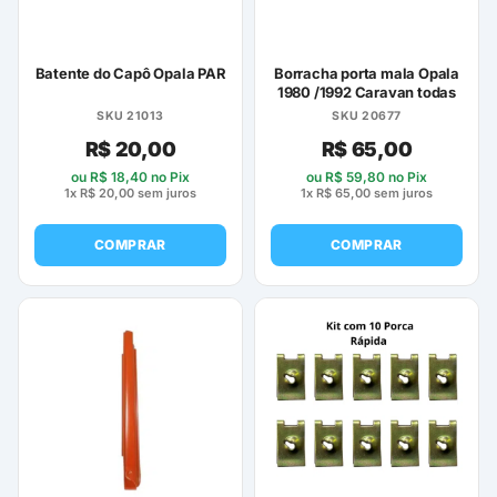
escolhidas
na
página
Batente do Capô Opala PAR
Borracha porta mala Opala
do
1980 /1992 Caravan todas
produto
SKU 21013
SKU 20677
R$
20,00
R$
65,00
ou
R$
18,40
no Pix
ou
R$
59,80
no Pix
1x
R$
20,00
sem juros
1x
R$
65,00
sem juros
COMPRAR
COMPRAR