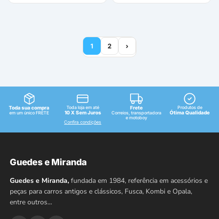
1
2
›
Toda sua compra
Toda loja em até
Frete
Produtos de
10 X Sem Juros
Ótima Qualidade
em um único FRETE
Correios, transportadora
e motoboy
Confira condições
Guedes e Miranda
Guedes e Miranda,
fundada em 1984, referência em acessórios e
peças para carros antigos e clássicos, Fusca, Kombi e Opala,
entre outros…