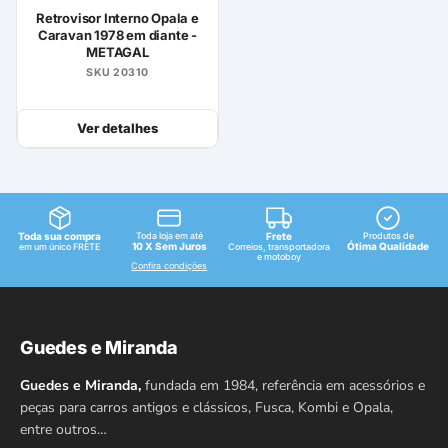
Retrovisor Interno Opala e
Caravan 1978 em diante -
METAGAL
SKU 20310
Ver detalhes
Toda sua compra
Toda loja em até
Frete
Produtos de
10 X Sem Juros
Ótima Qualidade
em um único FRETE
Correios, transportadora
e motoboy
Confira condições
Guedes e Miranda
Guedes e Miranda,
fundada em 1984, referência em acessórios e
peças para carros antigos e clássicos, Fusca, Kombi e Opala,
entre outros…