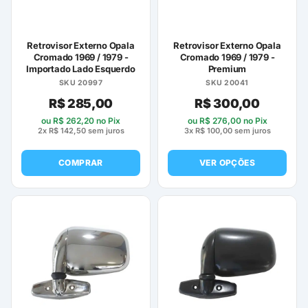
Retrovisor Externo Opala
Retrovisor Externo Opala
Cromado 1969 / 1979 -
Cromado 1969 / 1979 -
Importado Lado Esquerdo
Premium
SKU 20997
SKU 20041
R$
285,00
R$
300,00
ou
R$
262,20
no Pix
ou
R$
276,00
no Pix
2x
R$
142,50
sem juros
3x
R$
100,00
sem juros
COMPRAR
VER OPÇÕES
Este
produto
tem
várias
variantes.
As
opções
podem