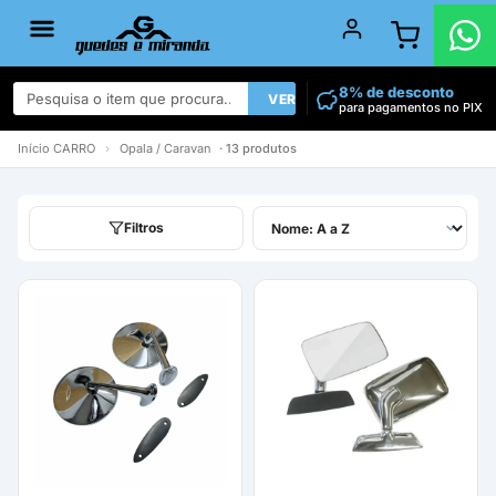
8% de desconto
VER TODOS
para pagamentos no PIX
Início
CARRO
›
Opala / Caravan
· 13 produtos
Filtros