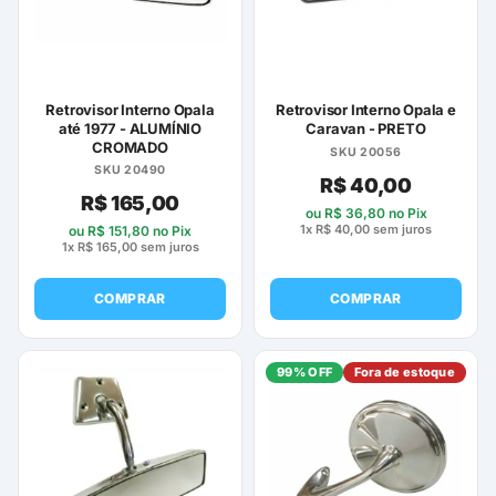
Retrovisor Interno Opala
Retrovisor Interno Opala e
até 1977 - ALUMÍNIO
Caravan - PRETO
CROMADO
SKU 20056
SKU 20490
R$
40,00
R$
165,00
ou
R$
36,80
no Pix
1x
R$
40,00
sem juros
ou
R$
151,80
no Pix
1x
R$
165,00
sem juros
COMPRAR
COMPRAR
99% OFF
Fora de estoque