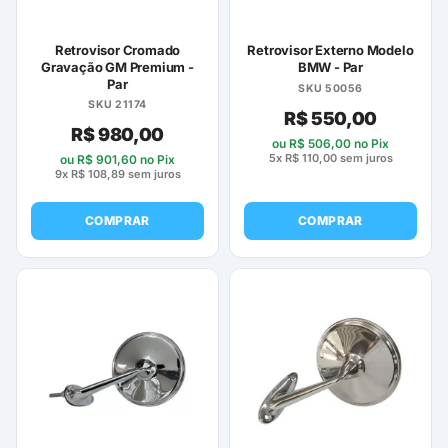
Retrovisor Cromado
Retrovisor Externo Modelo
Gravação GM Premium -
BMW - Par
Par
SKU 50056
SKU 21174
R$
550,00
R$
980,00
ou
R$
506,00
no Pix
5x
R$
110,00
sem juros
ou
R$
901,60
no Pix
9x
R$
108,89
sem juros
COMPRAR
COMPRAR