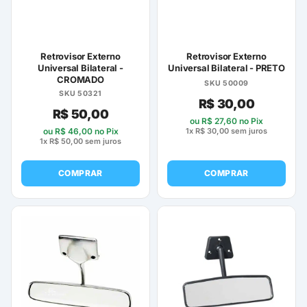
ser
escolhidas
na
página
Retrovisor Externo
Retrovisor Externo
do
Universal Bilateral -
Universal Bilateral - PRETO
CROMADO
produto
SKU 50009
SKU 50321
R$
30,00
R$
50,00
ou
R$
27,60
no Pix
1x
R$
30,00
sem juros
ou
R$
46,00
no Pix
1x
R$
50,00
sem juros
COMPRAR
COMPRAR