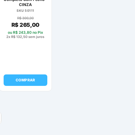
CINZA
SKU 50111
R$
300,00
R$
265,00
ou
R$
243,80
no Pix
2x
R$
132,50
sem juros
COMPRAR