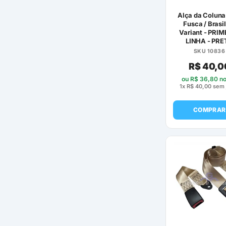
Alça da Coluna
Fusca / Brasil
Variant - PRI
LINHA - PRE
SKU 10836
R$
40,0
ou
R$
36,80
no
1x
R$
40,00
sem 
COMPRAR