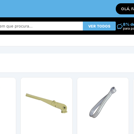
OLÁ, 
8% d
VER TODOS
para p