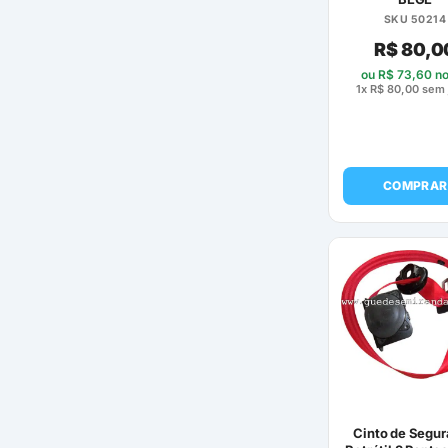
SKU 50214
R$
80,0
ou
R$
73,60
no
1x
R$
80,00
sem 
COMPRAR
Cinto de Segu