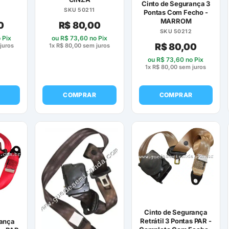
Cinto de Segurança 3
SKU 50211
Pontas Com Fecho -
MARROM
0
R$
80,00
SKU 50212
 Pix
ou
R$
73,60
no Pix
R$
80,00
juros
1x
R$
80,00
sem juros
ou
R$
73,60
no Pix
1x
R$
80,00
sem juros
COMPRAR
COMPRAR
Cinto de Segurança
Retrátil 3 Pontas PAR -
rança