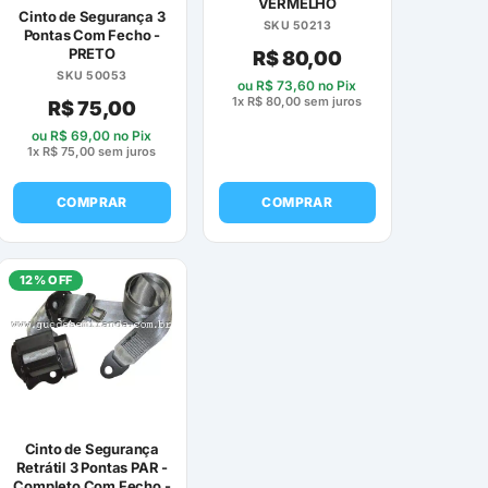
VERMELHO
Cinto de Segurança 3
SKU 50213
Pontas Com Fecho -
PRETO
R$
80,00
SKU 50053
ou
R$
73,60
no Pix
1x
R$
80,00
sem juros
R$
75,00
ou
R$
69,00
no Pix
1x
R$
75,00
sem juros
COMPRAR
COMPRAR
12% OFF
Cinto de Segurança
Retrátil 3 Pontas PAR -
Completo Com Fecho -