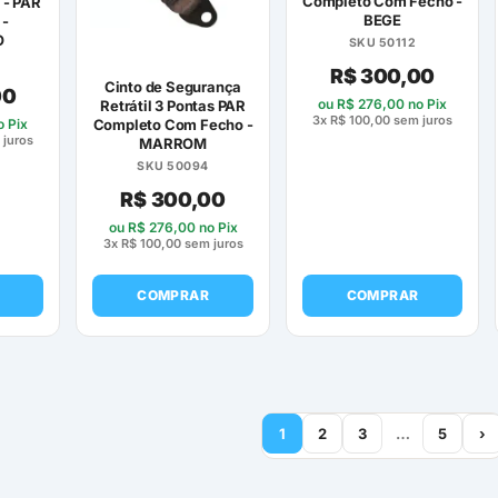
Completo Com Fecho -
s - PAR
BEGE
-
O
SKU 50112
R$
300,00
Cinto de Segurança
00
ou
R$
276,00
no Pix
Retrátil 3 Pontas PAR
3x
R$
100,00
sem juros
 Pix
Completo Com Fecho -
juros
MARROM
SKU 50094
R$
300,00
ou
R$
276,00
no Pix
3x
R$
100,00
sem juros
COMPRAR
COMPRAR
1
2
3
…
5
›