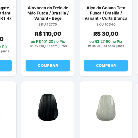
ngate
Alavanca do Freio de
Alça da Coluna Teto
ariant
Mão Fusca / Brasilia /
Fusca / Brasilia /
ORT 47
Variant - Bege
Variant - Curta Branca
SKU 12775
SKU 10340
R$
110,00
R$
30,00
00
ou
R$
101,20
no Pix
ou
R$
27,60
no Pix
1x
R$
110,00
sem juros
1x
R$
30,00
sem juros
 Pix
juros
COMPRAR
COMPRAR