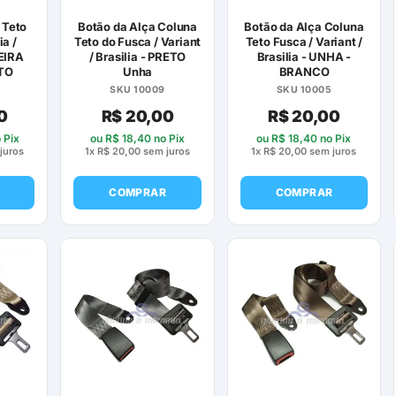
 Teto
Botão da Alça Coluna
Botão da Alça Coluna
ia /
Teto do Fusca / Variant
Teto Fusca / Variant /
MEIRA
/ Brasilia - PRETO
Brasilia - UNHA -
TO
Unha
BRANCO
SKU 10009
SKU 10005
0
R$
20,00
R$
20,00
 Pix
ou
R$
18,40
no Pix
ou
R$
18,40
no Pix
juros
1x
R$
20,00
sem juros
1x
R$
20,00
sem juros
COMPRAR
COMPRAR