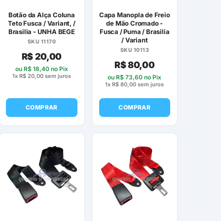
Botão da Alça Coluna
Capa Manopla de Freio
Teto Fusca / Variant, /
de Mão Cromado -
Brasilia - UNHA BEGE
Fusca / Puma / Brasilia
/ Variant
SKU 11170
SKU 10113
R$
20,00
R$
80,00
ou
R$
18,40
no Pix
1x
R$
20,00
sem juros
ou
R$
73,60
no Pix
1x
R$
80,00
sem juros
COMPRAR
COMPRAR