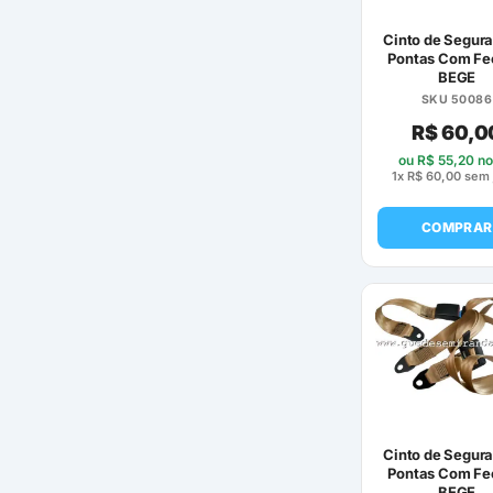
Cinto de Segur
Pontas Com Fe
BEGE
SKU 50086
R$
60,0
ou
R$
55,20
no
1x
R$
60,00
sem 
COMPRAR
Cinto de Segur
Pontas Com Fe
BEGE