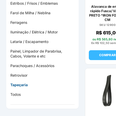
Estribos / Frisos / Emblemas
Alavanca de e
rápido Fusca/ V
Farol de Milha / Neblina
PRETO *IRON F
CM
Ferragens
SKU 12900
Iluminação / Elétrica / Motor
R$
615,
ou
R$
565,80
no
Lataria / Escapamento
6x
R$
102,50
sem 
Painel, Limpador de Parabrisa,
COMPRAR
Cabos, Volante e etc
Parachoques / Acessórios
Retrovisor
Tapeçaria
Todos