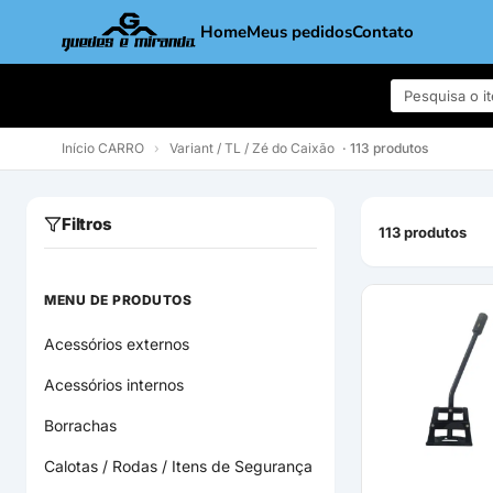
Home
Meus pedidos
Contato
Início
CARRO
›
Variant / TL / Zé do Caixão
· 113 produtos
Filtros
113 produtos
MENU DE PRODUTOS
Acessórios externos
Acessórios internos
Borrachas
Calotas / Rodas / Itens de Segurança