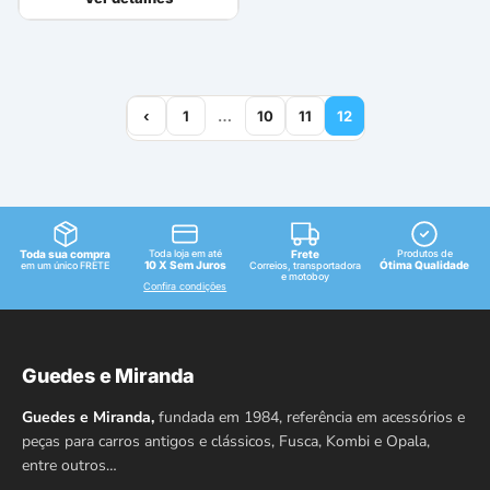
‹
1
…
10
11
12
Toda sua compra
Toda loja em até
Frete
Produtos de
10 X Sem Juros
Ótima Qualidade
em um único FRETE
Correios, transportadora
e motoboy
Confira condições
Guedes e Miranda
Guedes e Miranda,
fundada em 1984, referência em acessórios e
peças para carros antigos e clássicos, Fusca, Kombi e Opala,
entre outros…