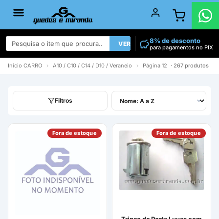
8% de desconto
VER TODOS
para pagamentos no PIX
Início
CARRO
›
A10 / C10 / C14 / D10 / Veraneio
›
Página 12
· 267 produtos
Filtros
Fora de estoque
Fora de estoque
Trinco do Porta Luvas com