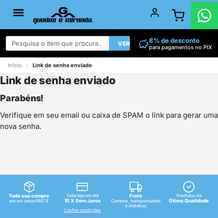
8% de desconto
VER TODOS
para pagamentos no PIX
Início
›
Link de senha enviado
Link de senha enviado
Parabéns!
Verifique em seu email ou caixa de SPAM o link para gerar uma
nova senha.
Toda sua compra
Toda loja em até
Frete
Produtos de
10 X Sem Juros
Ótima Qualidade
em um único FRETE
Correios, transportadora
e motoboy
Confira condições