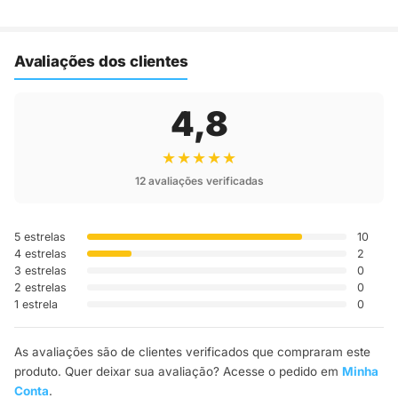
Assim que o pedido é despachado, você recebe o código de
rastreio por e-mail e WhatsApp para acompanhar a entrega
até a sua casa.
Avaliações dos clientes
4,8
★★★★★
12 avaliações verificadas
5 estrelas
10
4 estrelas
2
3 estrelas
0
2 estrelas
0
1 estrela
0
As avaliações são de clientes verificados que compraram este
produto. Quer deixar sua avaliação? Acesse o pedido em
Minha
Conta
.