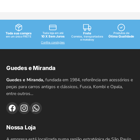
Toda sua compra
Toda loja em até
Frete
Produtos de
10 X Sem Juros
Ótima Qualidade
em um único FRETE
Correios, transportadora
e motoboy
Confira condições
Guedes e Miranda
Guedes e Miranda,
fundada em 1984, referência em acessórios e
peças para carros antigos e clássicos, Fusca, Kombi e Opala,
entre outros…
Nossa Loja
A empresa está localizada numa região estratégica de São Paulo.