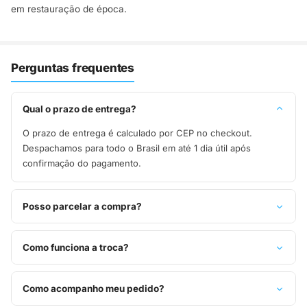
em restauração de época.
Perguntas frequentes
Qual o prazo de entrega?
O prazo de entrega é calculado por CEP no checkout.
Despachamos para todo o Brasil em até 1 dia útil após
confirmação do pagamento.
Posso parcelar a compra?
Sim, parcelamos em até 10x sem juros no cartão de crédito,
ou pague à vista no Pix com 8% de desconto.
Como funciona a troca?
Você tem 7 dias após o recebimento para solicitar troca.
Basta entrar em contato pelo WhatsApp ou e-mail.
Como acompanho meu pedido?