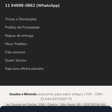
11 94998-0862 (WhatsApp)
Trocas e Devoluções
Política de Privacidade
Regras de entrega
Meus Pedidos
Fale conosco
Quem Somos
Seja uma oficina parceira
Guedes e Miranda
acessórios para autos antigos LTDA · CNPJ
33.644.637/0001-70
Av. Duque de Caxias, 539 · Centro · São Paulo SP · CEP 01214-100
Loja online desde 2018 · Todos os direitos reservados