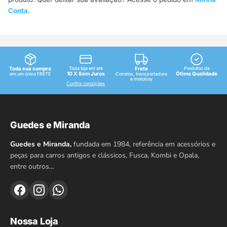
Conta
.
Toda sua compra
Toda loja em até
Frete
Produtos de
10 X Sem Juros
Ótima Qualidade
em um único FRETE
Correios, transportadora
e motoboy
Confira condições
Guedes e Miranda
Guedes e Miranda,
fundada em 1984, referência em acessórios e
peças para carros antigos e clássicos, Fusca, Kombi e Opala,
entre outros…
Nossa Loja