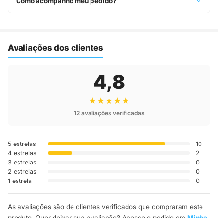
Como acompanho meu pedido?
Assim que o pedido é despachado, você recebe o código de
rastreio por e-mail e WhatsApp para acompanhar a entrega
até a sua casa.
Avaliações dos clientes
4,8
★★★★★
12 avaliações verificadas
5 estrelas
10
4 estrelas
2
3 estrelas
0
2 estrelas
0
1 estrela
0
As avaliações são de clientes verificados que compraram este
produto. Quer deixar sua avaliação? Acesse o pedido em
Minha