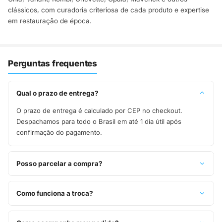
clássicos, com curadoria criteriosa de cada produto e expertise
em restauração de época.
Perguntas frequentes
Qual o prazo de entrega?
O prazo de entrega é calculado por CEP no checkout.
Despachamos para todo o Brasil em até 1 dia útil após
confirmação do pagamento.
Posso parcelar a compra?
Sim, parcelamos em até 10x sem juros no cartão de crédito,
ou pague à vista no Pix com 8% de desconto.
Como funciona a troca?
Você tem 7 dias após o recebimento para solicitar troca.
Basta entrar em contato pelo WhatsApp ou e-mail.