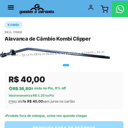
KOMBI
SKU: 11069
Alavanca de Câmbio Kombi Clipper
R$ 40,00
R$ 36,80
à vista no Pix, 8% off
Você economiza R$ 3,20 no Pix
ou até
1x R$ 40,00
sem juros no cartão
Produto fora de estoque, avise-me quando chegar
PRODUTO FORA DE ESTOQUE