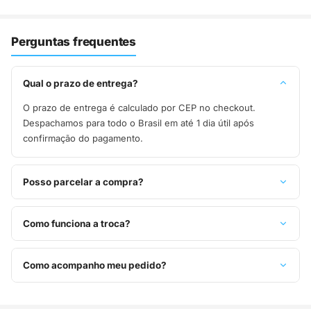
Perguntas frequentes
Qual o prazo de entrega?
O prazo de entrega é calculado por CEP no checkout.
Despachamos para todo o Brasil em até 1 dia útil após
confirmação do pagamento.
Posso parcelar a compra?
Sim, parcelamos em até 10x sem juros no cartão de crédito,
ou pague à vista no Pix com 8% de desconto.
Como funciona a troca?
Você tem 7 dias após o recebimento para solicitar troca.
Basta entrar em contato pelo WhatsApp ou e-mail.
Como acompanho meu pedido?
Assim que o pedido é despachado, você recebe o código de
rastreio por e-mail e WhatsApp para acompanhar a entrega