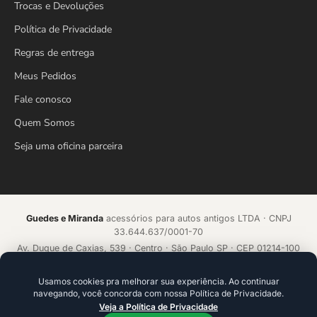
Trocas e Devoluções
Política de Privacidade
Regras de entrega
Meus Pedidos
Fale conosco
Quem Somos
Seja uma oficina parceira
Guedes e Miranda
acessórios para autos antigos LTDA · CNPJ
33.644.637/0001-70
Av. Duque de Caxias, 539 · Centro · São Paulo SP · CEP 01214-100
Loja online desde 2018 · Todos os direitos reservados
Usamos cookies pra melhorar sua experiência. Ao continuar
navegando, você concorda com nossa Política de Privacidade.
Acelerado por
ecommerce.CAMP
Veja a Política de Privacidade
Plataforma de alta conversão com IA que aprende a cada venda.