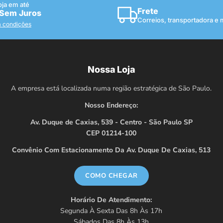
oja em até
Frete
 Sem Juros
Correios, transportadora e
a condições
Nossa Loja
A empresa está localizada numa região estratégica de São Paulo.
Nosso Endereço:
Av. Duque de Caxias, 539 - Centro - São Paulo SP
CEP 01214-100
Convênio Com Estacionamento Da Av. Duque De Caxias, 513
COMO CHEGAR
Horário De Atendimento:
Segunda À Sexta Das 8h Às 17h
Sábados Das 8h Às 13h