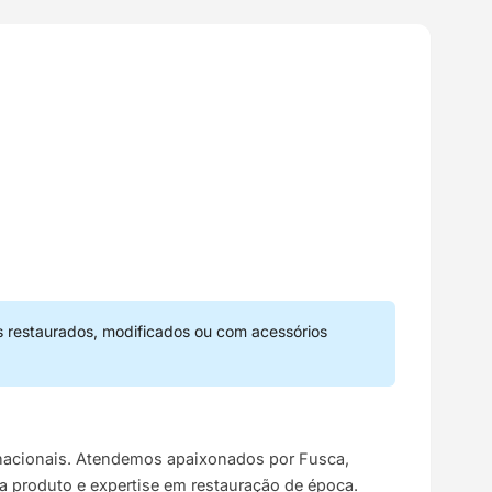
s restaurados, modificados ou com acessórios
s nacionais. Atendemos apaixonados por Fusca,
da produto e expertise em restauração de época.