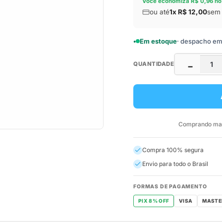
Você economiza R$ 0,96 no
ou até
1x R$ 12,00
sem 
Em estoque
· despacho em a
QUANTIDADE
−
Comprando mais
Compra 100% segura
Envio para todo o Brasil
FORMAS DE PAGAMENTO
PIX 8% OFF
VISA
MASTE