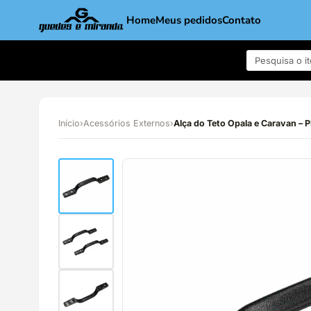
Home
Meus pedidos
Contato
Início
›
Acessórios Externos
›
Alça do Teto Opala e Caravan –