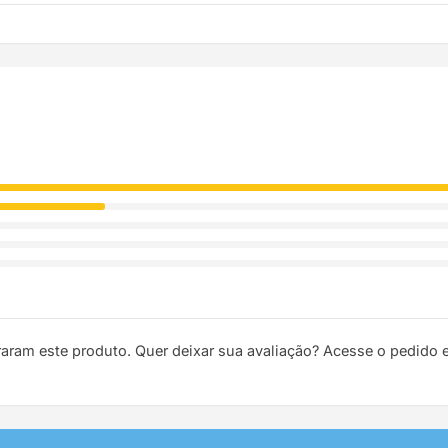
ódigo de rastreio por e-mail e WhatsApp para acompanhar a entreg
raram este produto. Quer deixar sua avaliação? Acesse o pedido