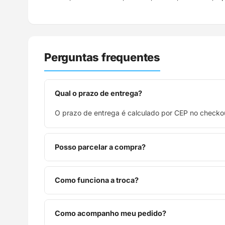
Perguntas frequentes
Qual o prazo de entrega?
O prazo de entrega é calculado por CEP no checkou
Posso parcelar a compra?
Sim, parcelamos em até 10x sem juros no cartão de
Como funciona a troca?
Você tem 7 dias após o recebimento para solicitar 
Como acompanho meu pedido?