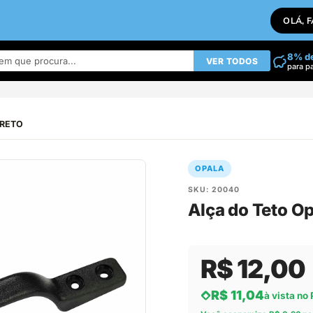
OLÁ, 
8% d
VER TODOS
para p
 PRETO
OPALA
SKU: 20040
Alça do Teto O
R$ 12,00
R$ 11,04
à vista no 