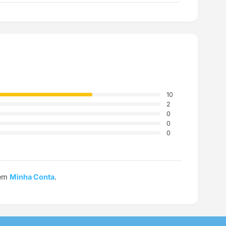
a até a sua casa.
10
2
0
0
0
 em
Minha Conta
.