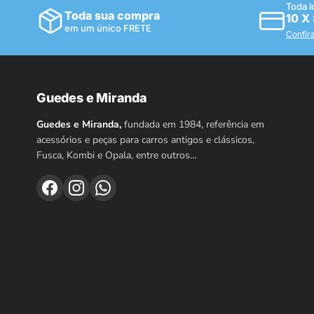
Toda l
Toda sua compra
10 X
em um único FRETE
Confir
Guedes e Miranda
Guedes e Miranda,
fundada em 1984, referência em
acessórios e peças para carros antigos e clássicos,
Fusca, Kombi e Opala, entre outros…