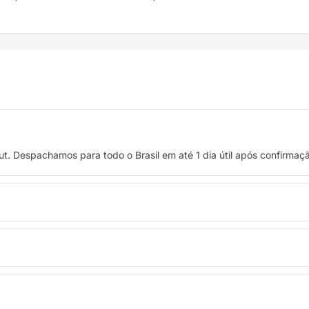
t. Despachamos para todo o Brasil em até 1 dia útil após confirma
 crédito, ou pague à vista no Pix com 8% de desconto.
troca. Basta entrar em contato pelo WhatsApp ou e-mail.