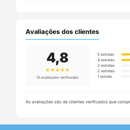
Assim que o pedido é despachado, você recebe o c
Avaliações dos clientes
4,8
5 estrelas
4 estrelas
3 estrelas
★★★★★
2 estrelas
1 estrela
12 avaliações verificadas
As avaliações são de clientes verificados que comp