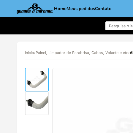
Home
Meus pedidos
Contato
Início
›
Painel, Limpador de Parabrisa, Cabos, Volante e etc
›
A