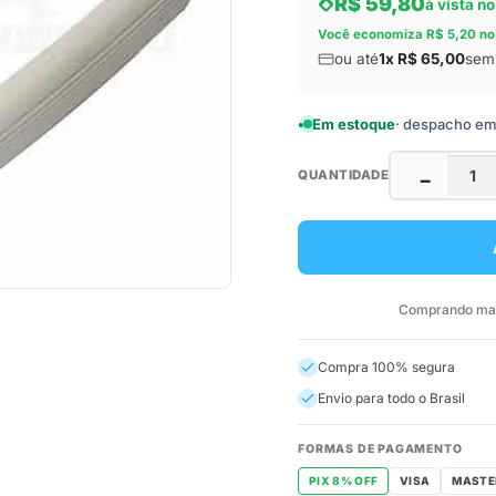
R$ 59,80
à vista no
Você economiza R$ 5,20 no
ou até
1x R$ 65,00
sem 
Em estoque
· despacho em a
QUANTIDADE
−
Comprando mais
Compra 100% segura
Envio para todo o Brasil
FORMAS DE PAGAMENTO
PIX 8% OFF
VISA
MASTE