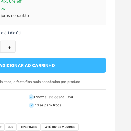
 Pix, 8% off
 Pix
juros no cartão
té 1 dia útil
+
ADICIONAR AO CARRINHO
 itens, o frete fica mais econômico por produto
Especialista desde 1984
7 dias para troca
R
ELO
HIPERCARD