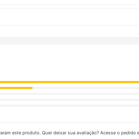
troca. Basta entrar em contato pelo WhatsApp ou e-mail.
ódigo de rastreio por e-mail e WhatsApp para acompanhar a entreg
raram este produto. Quer deixar sua avaliação? Acesse o pedido