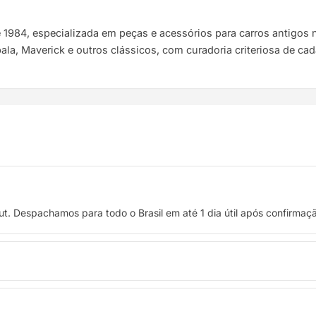
e 1984, especializada em peças e acessórios para carros antigo
pala, Maverick e outros clássicos, com curadoria criteriosa de ca
t. Despachamos para todo o Brasil em até 1 dia útil após confirma
 crédito, ou pague à vista no Pix com 8% de desconto.