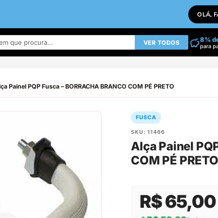
OLÁ, 
8% d
VER TODOS
para p
lça Painel PQP Fusca – BORRACHA BRANCO COM PÉ PRETO
FUSCA
SKU: 11466
Alça Painel P
COM PÉ PRET
R$ 65,00