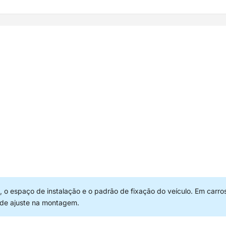
 o espaço de instalação e o padrão de fixação do veículo. Em carro
 de ajuste na montagem.