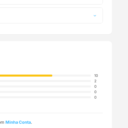
a até a sua casa.
10
2
0
0
0
 em
Minha Conta
.