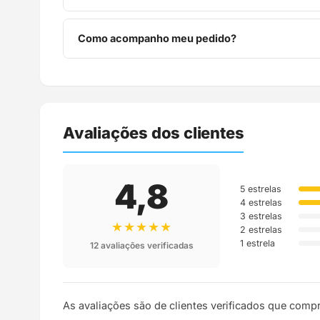
Você tem 7 dias após o recebimento para solicitar 
Como acompanho meu pedido?
Assim que o pedido é despachado, você recebe o c
Avaliações dos clientes
4,8
5 estrelas
4 estrelas
3 estrelas
★★★★★
2 estrelas
1 estrela
12 avaliações verificadas
As avaliações são de clientes verificados que comp