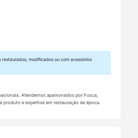
s restaurados, modificados ou com acessórios
s nacionais. Atendemos apaixonados por Fusca,
da produto e expertise em restauração de época.