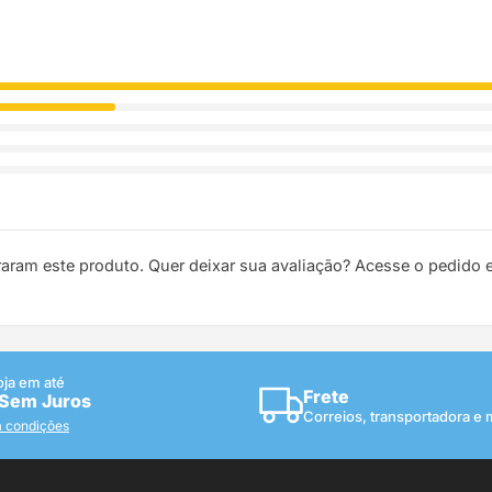
raram este produto. Quer deixar sua avaliação? Acesse o pedido
oja em até
Frete
 Sem Juros
Correios, transportadora e
a condições