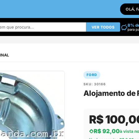
OLÁ, 
8% d
VER TODOS
para p
GINAL
FORD
SKU: 30166
Alojamento de 
R$ 100,0
R$ 92,00
à vista n