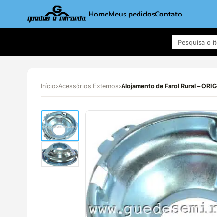
Home
Meus pedidos
Contato
Início
›
Acessórios Externos
›
Alojamento de Farol Rural – ORI