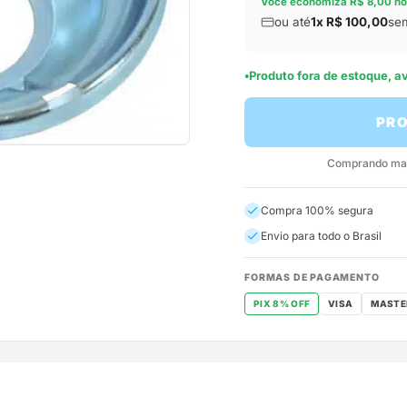
Você economiza R$ 8,00 no
ou até
1x R$ 100,00
sem
Produto fora de estoque, 
PRO
Comprando mais
Compra 100% segura
Envio para todo o Brasil
FORMAS DE PAGAMENTO
PIX 8% OFF
VISA
MASTE