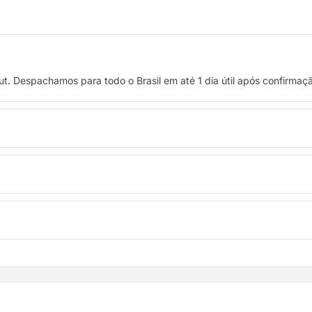
t. Despachamos para todo o Brasil em até 1 dia útil após confirma
 crédito, ou pague à vista no Pix com 8% de desconto.
troca. Basta entrar em contato pelo WhatsApp ou e-mail.
ódigo de rastreio por e-mail e WhatsApp para acompanhar a entreg