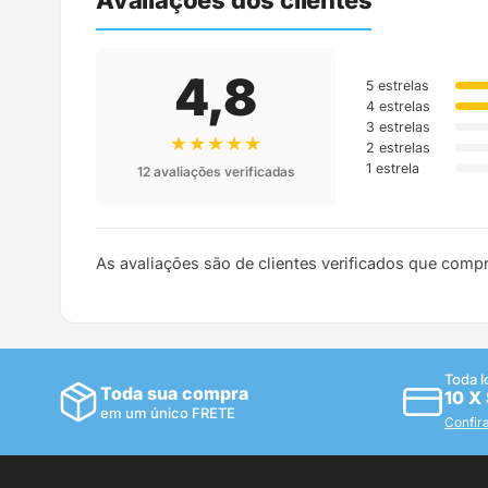
Avaliações dos clientes
4,8
5 estrelas
4 estrelas
3 estrelas
★★★★★
2 estrelas
1 estrela
12 avaliações verificadas
As avaliações são de clientes verificados que comp
Toda l
Toda sua compra
10 X
em um único FRETE
Confir