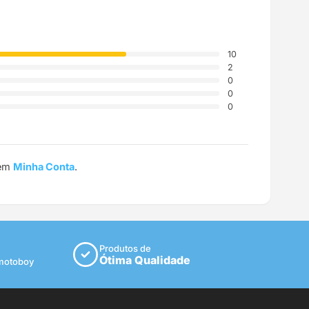
10
2
0
0
0
 em
Minha Conta
.
Produtos de
Ótima Qualidade
 motoboy