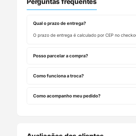
Perguntas frequentes
Qual o prazo de entrega?
O prazo de entrega é calculado por CEP no checkou
Posso parcelar a compra?
Sim, parcelamos em até 10x sem juros no cartão de
Como funciona a troca?
Você tem 7 dias após o recebimento para solicitar 
Como acompanho meu pedido?
Assim que o pedido é despachado, você recebe o c