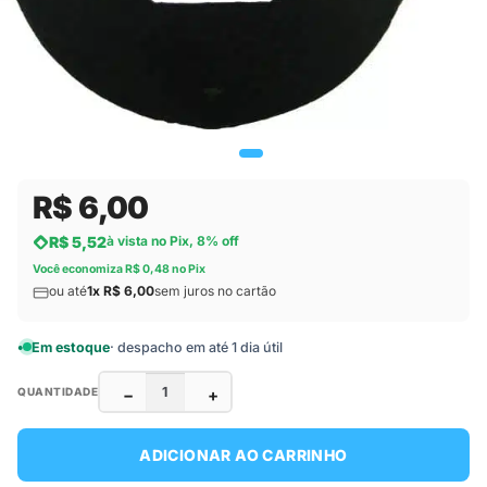
R$ 6,00
R$ 5,52
à vista no Pix, 8% off
Você economiza R$ 0,48 no Pix
ou até
1x R$ 6,00
sem juros no cartão
Em estoque
· despacho em até 1 dia útil
−
+
QUANTIDADE
ADICIONAR AO CARRINHO