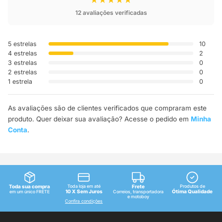
12 avaliações verificadas
5 estrelas
10
4 estrelas
2
3 estrelas
0
2 estrelas
0
1 estrela
0
As avaliações são de clientes verificados que compraram este
produto. Quer deixar sua avaliação? Acesse o pedido em
Minha
Conta
.
Toda sua compra
Toda loja em até
Frete
Produtos de
10 X Sem Juros
Ótima Qualidade
em um único FRETE
Correios, transportadora
e motoboy
Confira condições