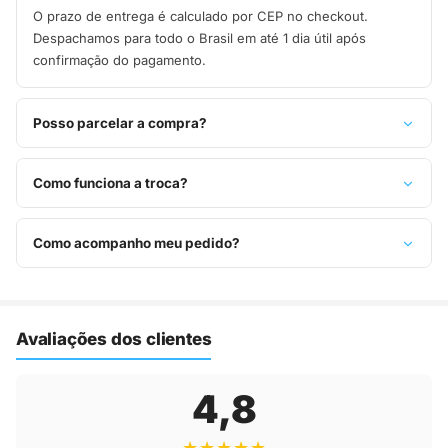
O prazo de entrega é calculado por CEP no checkout.
Despachamos para todo o Brasil em até 1 dia útil após
confirmação do pagamento.
Posso parcelar a compra?
Sim, parcelamos em até 10x sem juros no cartão de crédito,
ou pague à vista no Pix com 8% de desconto.
Como funciona a troca?
Você tem 7 dias após o recebimento para solicitar troca.
Basta entrar em contato pelo WhatsApp ou e-mail.
Como acompanho meu pedido?
Assim que o pedido é despachado, você recebe o código de
rastreio por e-mail e WhatsApp para acompanhar a entrega
até a sua casa.
Avaliações dos clientes
4,8
★★★★★