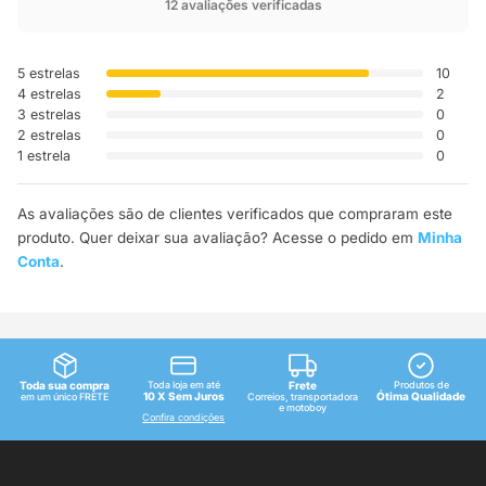
12 avaliações verificadas
5 estrelas
10
4 estrelas
2
3 estrelas
0
2 estrelas
0
1 estrela
0
As avaliações são de clientes verificados que compraram este
produto. Quer deixar sua avaliação? Acesse o pedido em
Minha
Conta
.
Toda sua compra
Toda loja em até
Frete
Produtos de
10 X Sem Juros
Ótima Qualidade
em um único FRETE
Correios, transportadora
e motoboy
Confira condições