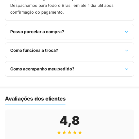
Despachamos para todo o Brasil em até 1 dia útil após
confirmação do pagamento.
Posso parcelar a compra?
Sim, parcelamos em até 10x sem juros no cartão de crédito,
ou pague à vista no Pix com 8% de desconto.
Como funciona a troca?
Você tem 7 dias após o recebimento para solicitar troca.
Basta entrar em contato pelo WhatsApp ou e-mail.
Como acompanho meu pedido?
Assim que o pedido é despachado, você recebe o código de
rastreio por e-mail e WhatsApp para acompanhar a entrega
até a sua casa.
Avaliações dos clientes
4,8
★★★★★