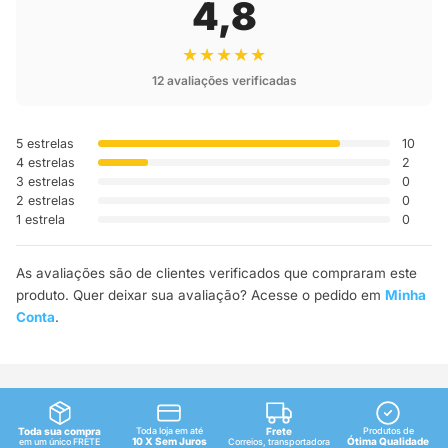
4,8
★★★★★
12 avaliações verificadas
5 estrelas
10
4 estrelas
2
3 estrelas
0
2 estrelas
0
1 estrela
0
As avaliações são de clientes verificados que compraram este
produto. Quer deixar sua avaliação? Acesse o pedido em
Minha
Conta
.
Toda sua compra
Toda loja em até
Frete
Produtos de
10 X Sem Juros
Ótima Qualidade
em um único FRETE
Correios, transportadora