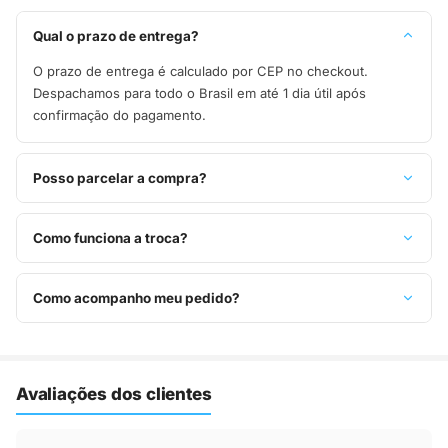
Qual o prazo de entrega?
O prazo de entrega é calculado por CEP no checkout.
Despachamos para todo o Brasil em até 1 dia útil após
confirmação do pagamento.
Posso parcelar a compra?
Sim, parcelamos em até 10x sem juros no cartão de crédito,
ou pague à vista no Pix com 8% de desconto.
Como funciona a troca?
Você tem 7 dias após o recebimento para solicitar troca.
Basta entrar em contato pelo WhatsApp ou e-mail.
Como acompanho meu pedido?
Assim que o pedido é despachado, você recebe o código de
rastreio por e-mail e WhatsApp para acompanhar a entrega
até a sua casa.
Avaliações dos clientes