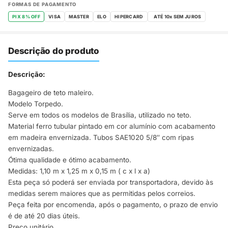
FORMAS DE PAGAMENTO
PIX 8% OFF
VISA
MASTER
ELO
HIPERCARD
Descrição do produto
Descrição:
Bagageiro de teto maleiro.
Modelo Torpedo.
Serve em todos os modelos de Brasília, utilizado no teto.
Material ferro tubular pintado em cor alumínio com acabamento
em madeira envernizada. Tubos SAE1020 5/8″ com ripas
envernizadas.
Ótima qualidade e ótimo acabamento.
Medidas: 1,10 m x 1,25 m x 0,15 m ( c x l x a)
Esta peça só poderá ser enviada por transportadora, devido às
medidas serem maiores que as permitidas pelos correios.
Peça feita por encomenda, após o pagamento, o prazo de envio
é de até 20 dias úteis.
Preço unitário.