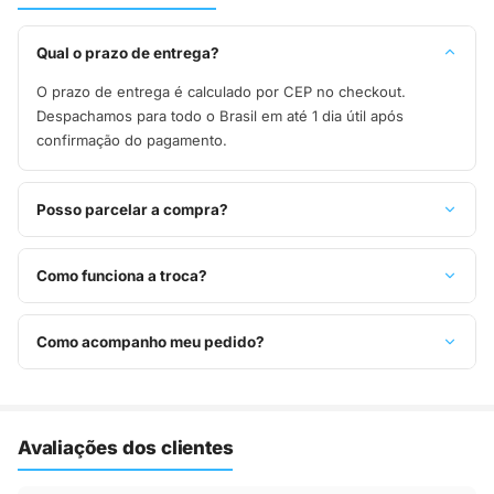
Qual o prazo de entrega?
O prazo de entrega é calculado por CEP no checkout.
Despachamos para todo o Brasil em até 1 dia útil após
confirmação do pagamento.
Posso parcelar a compra?
Sim, parcelamos em até 10x sem juros no cartão de crédito,
ou pague à vista no Pix com 8% de desconto.
Como funciona a troca?
Você tem 7 dias após o recebimento para solicitar troca.
Basta entrar em contato pelo WhatsApp ou e-mail.
Como acompanho meu pedido?
Assim que o pedido é despachado, você recebe o código de
rastreio por e-mail e WhatsApp para acompanhar a entrega
até a sua casa.
Avaliações dos clientes