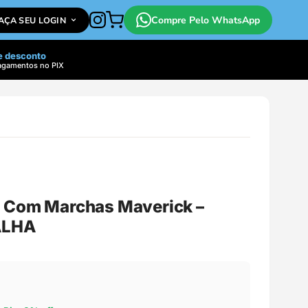
Compre Pelo WhatsApp
FAÇA SEU LOGIN
e desconto
agamentos no PIX
o Com Marchas Maverick –
ALHA