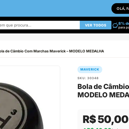
OLÁ, 
8% d
VER TODOS
para p
ola de Câmbio Com Marchas Maverick – MODELO MEDALHA
MAVERICK
SKU: 30348
Bola de Câmbi
MODELO MED
R$ 50,00