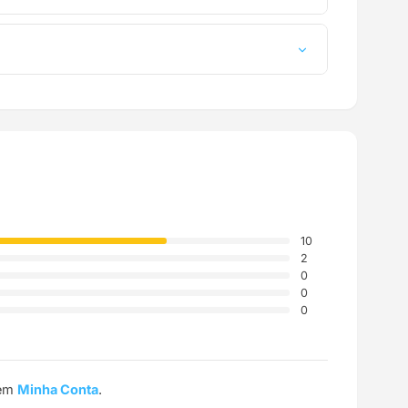
a até a sua casa.
10
2
0
0
0
 em
Minha Conta
.