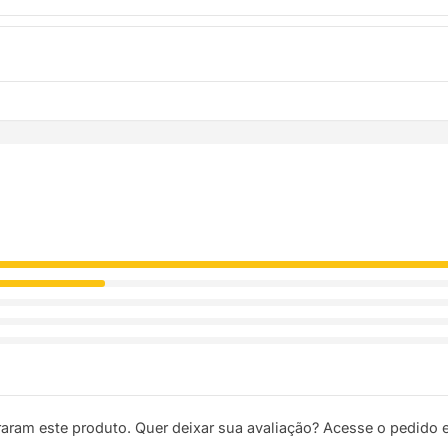
troca. Basta entrar em contato pelo WhatsApp ou e-mail.
ódigo de rastreio por e-mail e WhatsApp para acompanhar a entreg
raram este produto. Quer deixar sua avaliação? Acesse o pedido