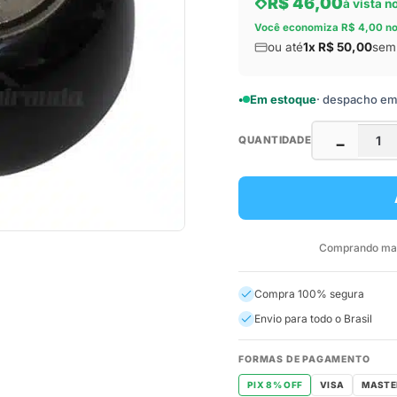
R$ 46,00
à vista n
Você economiza R$ 4,00 no
ou até
1x R$ 50,00
sem 
Em estoque
· despacho em a
QUANTIDADE
−
Comprando mais
Compra 100% segura
Envio para todo o Brasil
FORMAS DE PAGAMENTO
PIX 8% OFF
VISA
MASTE