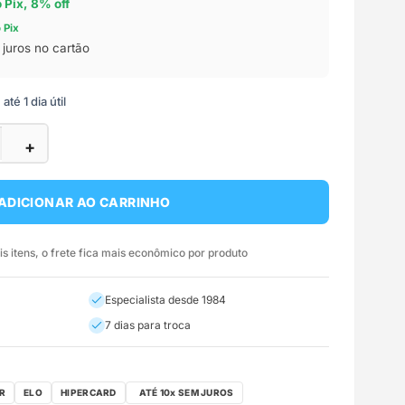
o Pix, 8% off
 Pix
juros no cartão
té 1 dia útil
+
ADICIONAR AO CARRINHO
 itens, o frete fica mais econômico por produto
Especialista desde 1984
7 dias para troca
R
ELO
HIPERCARD