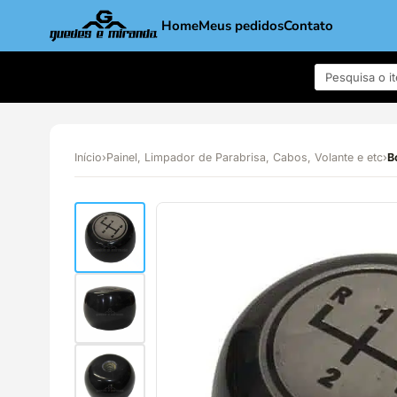
Home
Meus pedidos
Contato
Início
›
Painel, Limpador de Parabrisa, Cabos, Volante e etc
›
B