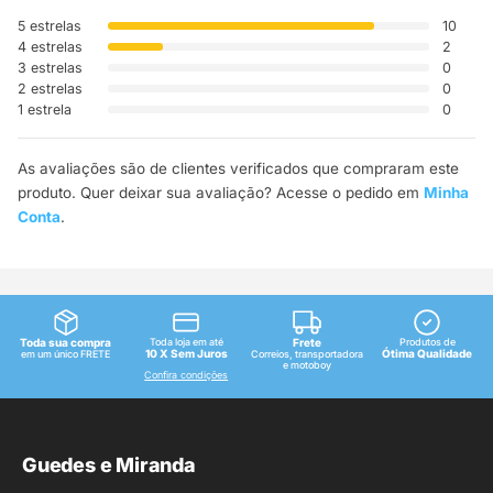
5 estrelas
10
4 estrelas
2
3 estrelas
0
2 estrelas
0
1 estrela
0
As avaliações são de clientes verificados que compraram este
produto. Quer deixar sua avaliação? Acesse o pedido em
Minha
Conta
.
Toda sua compra
Toda loja em até
Frete
Produtos de
10 X Sem Juros
Ótima Qualidade
em um único FRETE
Correios, transportadora
e motoboy
Confira condições
Guedes e Miranda