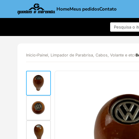
Home
Meus pedidos
Contato
Início
›
Painel, Limpador de Parabrisa, Cabos, Volante e etc
›
B