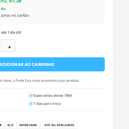
 Pix, 8% off
 Pix
juros no cartão
té 1 dia útil
+
ADICIONAR AO CARRINHO
 itens, o frete fica mais econômico por produto
Especialista desde 1984
7 dias para troca
R
ELO
HIPERCARD