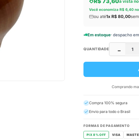
R$ 73,60
à vista no
Você economiza R$ 6,40 no
ou até
1x R$ 80,00
sem 
Em estoque
· despacho em a
QUANTIDADE
−
Comprando mais
Compra 100% segura
Envio para todo o Brasil
FORMAS DE PAGAMENTO
PIX 8% OFF
VISA
MASTE