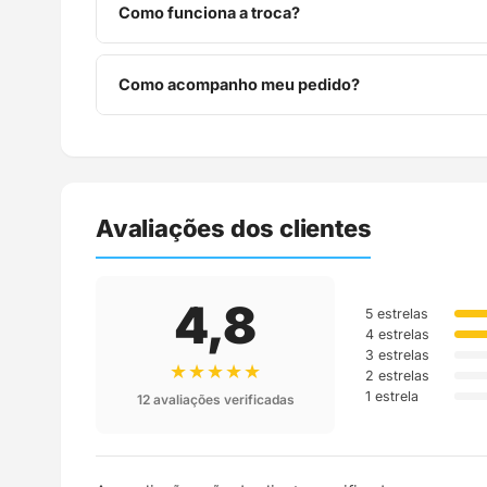
Como funciona a troca?
Você tem 7 dias após o recebimento para solicitar 
Como acompanho meu pedido?
Assim que o pedido é despachado, você recebe o c
Avaliações dos clientes
4,8
5 estrelas
4 estrelas
3 estrelas
★★★★★
2 estrelas
1 estrela
12 avaliações verificadas