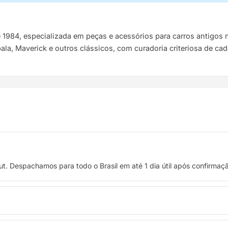
e 1984, especializada em peças e acessórios para carros antigo
pala, Maverick e outros clássicos, com curadoria criteriosa de ca
t. Despachamos para todo o Brasil em até 1 dia útil após confirma
 crédito, ou pague à vista no Pix com 8% de desconto.