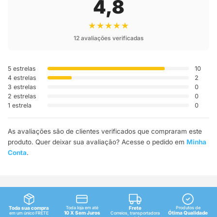
4,8
★★★★★
12 avaliações verificadas
5 estrelas
10
4 estrelas
2
3 estrelas
0
2 estrelas
0
1 estrela
0
As avaliações são de clientes verificados que compraram este
produto. Quer deixar sua avaliação? Acesse o pedido em
Minha
Conta
.
Toda sua compra
Toda loja em até
Frete
Produtos de
10 X Sem Juros
Ótima Qualidade
em um único FRETE
Correios, transportadora