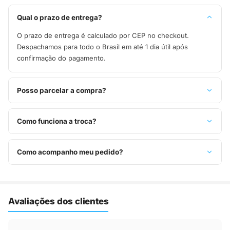
Qual o prazo de entrega?
O prazo de entrega é calculado por CEP no checkout.
Despachamos para todo o Brasil em até 1 dia útil após
confirmação do pagamento.
Posso parcelar a compra?
Sim, parcelamos em até 10x sem juros no cartão de crédito,
ou pague à vista no Pix com 8% de desconto.
Como funciona a troca?
Você tem 7 dias após o recebimento para solicitar troca.
Basta entrar em contato pelo WhatsApp ou e-mail.
Como acompanho meu pedido?
Assim que o pedido é despachado, você recebe o código de
rastreio por e-mail e WhatsApp para acompanhar a entrega
até a sua casa.
Avaliações dos clientes