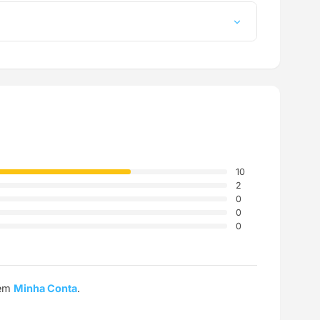
a até a sua casa.
10
2
0
0
0
 em
Minha Conta
.