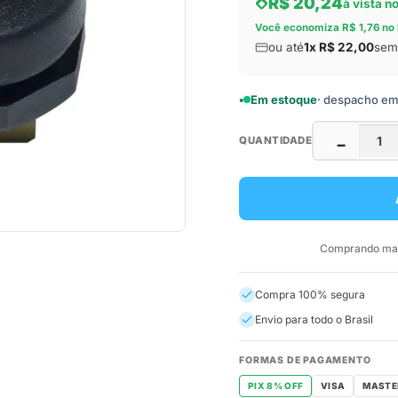
R$ 20,24
à vista n
Você economiza R$ 1,76 no 
ou até
1x R$ 22,00
sem 
Em estoque
· despacho em a
QUANTIDADE
−
Comprando mais
Compra 100% segura
Envio para todo o Brasil
FORMAS DE PAGAMENTO
PIX 8% OFF
VISA
MASTE