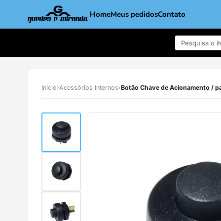
Home
Meus pedidos
Contato
Início
›
Acessórios Internos
›
Botão Chave de Acionamento / pa