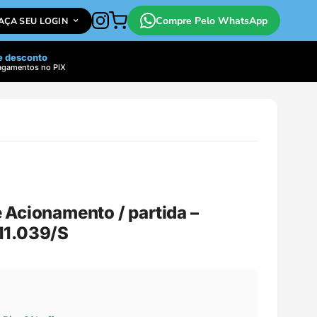
Compre Pelo WhatsApp
FAÇA SEU LOGIN
e desconto
agamentos no PIX
 Acionamento / partida –
11.039/S