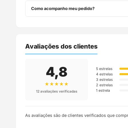
Você tem 7 dias após o recebimento para solicitar 
Como acompanho meu pedido?
Assim que o pedido é despachado, você recebe o c
Avaliações dos clientes
4,8
5 estrelas
4 estrelas
3 estrelas
★★★★★
2 estrelas
1 estrela
12 avaliações verificadas
As avaliações são de clientes verificados que comp