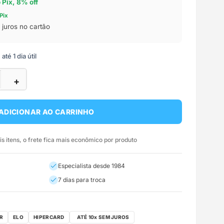
o Pix, 8% off
Pix
juros no cartão
té 1 dia útil
+
ADICIONAR AO CARRINHO
 itens, o frete fica mais econômico por produto
Especialista desde 1984
7 dias para troca
R
ELO
HIPERCARD