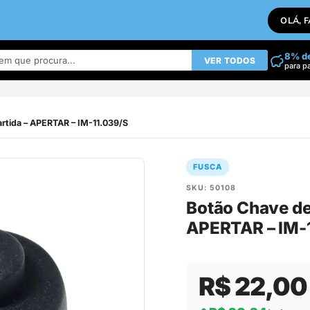
OLÁ, 
8% d
VER TODOS
para p
rtida – APERTAR – IM-11.039/S
FUSCA
SKU: 50108
Botão Chave de
APERTAR – IM-
R$ 22,00