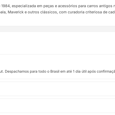
e 1984, especializada em peças e acessórios para carros antigo
pala, Maverick e outros clássicos, com curadoria criteriosa de ca
t. Despachamos para todo o Brasil em até 1 dia útil após confirma
 crédito, ou pague à vista no Pix com 8% de desconto.