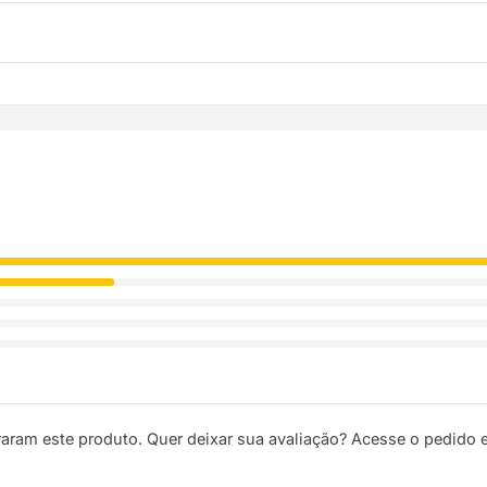
troca. Basta entrar em contato pelo WhatsApp ou e-mail.
ódigo de rastreio por e-mail e WhatsApp para acompanhar a entreg
raram este produto. Quer deixar sua avaliação? Acesse o pedido