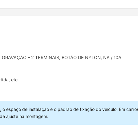
EM GRAVAÇÃO – 2 TERMINAIS, BOTÃO DE NYLON, NA / 10A.
ida, etc.
 o espaço de instalação e o padrão de fixação do veículo. Em carro
 de ajuste na montagem.