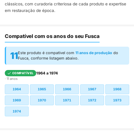
clássicos, com curadoria criteriosa de cada produto e expertise
em restauração de época.
Compatível com os anos do seu Fusca
11
Este produto é compatível com
11 anos de produção
do
Fusca, conforme listagem abaixo.
1964 a 1974
COMPATÍVEL
· 11 anos
1964
1965
1966
1967
1968
1969
1970
1971
1972
1973
1974