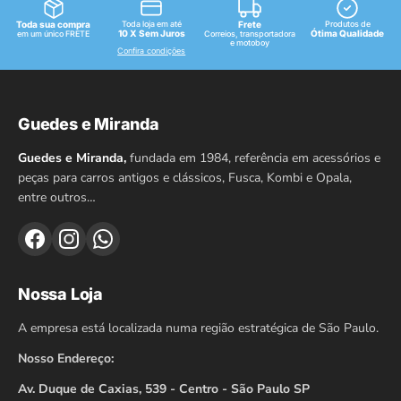
Toda sua compra
Toda loja em até
Frete
Produtos de
10 X Sem Juros
Ótima Qualidade
em um único FRETE
Correios, transportadora
e motoboy
Confira condições
Guedes e Miranda
Guedes e Miranda,
fundada em 1984, referência em acessórios e
peças para carros antigos e clássicos, Fusca, Kombi e Opala,
entre outros…
Nossa Loja
A empresa está localizada numa região estratégica de São Paulo.
Nosso Endereço:
Av. Duque de Caxias, 539 - Centro - São Paulo SP