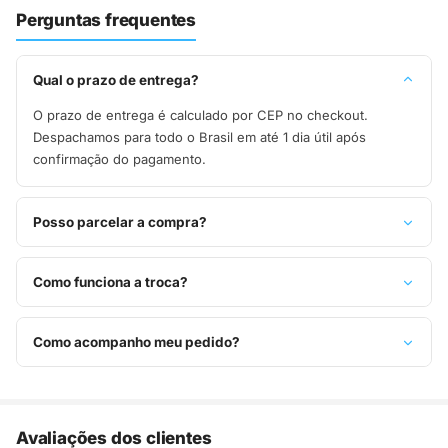
Perguntas frequentes
Qual o prazo de entrega?
O prazo de entrega é calculado por CEP no checkout.
Despachamos para todo o Brasil em até 1 dia útil após
confirmação do pagamento.
Posso parcelar a compra?
Sim, parcelamos em até 10x sem juros no cartão de crédito,
ou pague à vista no Pix com 8% de desconto.
Como funciona a troca?
Você tem 7 dias após o recebimento para solicitar troca.
Basta entrar em contato pelo WhatsApp ou e-mail.
Como acompanho meu pedido?
Assim que o pedido é despachado, você recebe o código de
rastreio por e-mail e WhatsApp para acompanhar a entrega
até a sua casa.
Avaliações dos clientes