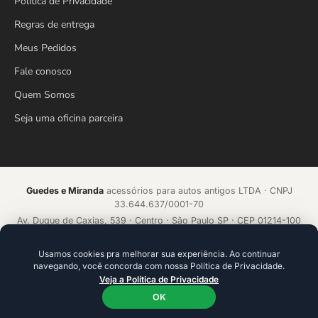
Política de Privacidade
Regras de entrega
Meus Pedidos
Fale conosco
Quem Somos
Seja uma oficina parceira
Guedes e Miranda
acessórios para autos antigos LTDA · CNPJ
33.644.637/0001-70
Av. Duque de Caxias, 539 · Centro · São Paulo SP · CEP 01214-100
Loja online desde 2018 · Todos os direitos reservados
Usamos cookies pra melhorar sua experiência. Ao continuar
navegando, você concorda com nossa Política de Privacidade.
Acelerado por
ecommerce.CAMP
Veja a Política de Privacidade
Plataforma de alta conversão com IA que aprende a cada venda.
Ideal para founders e empresários que precisam ir além da
OK
tecnologia.