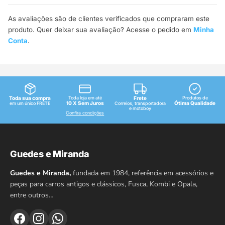
As avaliações são de clientes verificados que compraram este
produto. Quer deixar sua avaliação? Acesse o pedido em
Minha
Conta
.
Toda sua compra
Toda loja em até
Frete
Produtos de
10 X Sem Juros
Ótima Qualidade
em um único FRETE
Correios, transportadora
e motoboy
Confira condições
Guedes e Miranda
Guedes e Miranda,
fundada em 1984, referência em acessórios e
peças para carros antigos e clássicos, Fusca, Kombi e Opala,
entre outros…