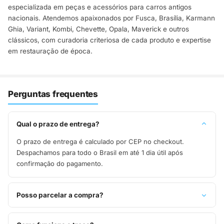
especializada em peças e acessórios para carros antigos
nacionais. Atendemos apaixonados por Fusca, Brasília, Karmann
Ghia, Variant, Kombi, Chevette, Opala, Maverick e outros
clássicos, com curadoria criteriosa de cada produto e expertise
em restauração de época.
Perguntas frequentes
Qual o prazo de entrega?
O prazo de entrega é calculado por CEP no checkout.
Despachamos para todo o Brasil em até 1 dia útil após
confirmação do pagamento.
Posso parcelar a compra?
Sim, parcelamos em até 10x sem juros no cartão de crédito,
ou pague à vista no Pix com 8% de desconto.