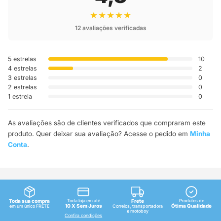
★★★★★
12 avaliações verificadas
5 estrelas
10
4 estrelas
2
3 estrelas
0
2 estrelas
0
1 estrela
0
As avaliações são de clientes verificados que compraram este
produto. Quer deixar sua avaliação? Acesse o pedido em
Minha
Conta
.
Toda sua compra
Toda loja em até
Frete
Produtos de
10 X Sem Juros
Ótima Qualidade
em um único FRETE
Correios, transportadora
e motoboy
Confira condições