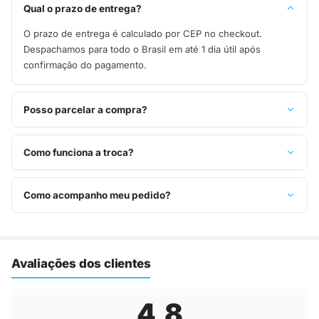
Qual o prazo de entrega?
O prazo de entrega é calculado por CEP no checkout.
Despachamos para todo o Brasil em até 1 dia útil após
confirmação do pagamento.
Posso parcelar a compra?
Sim, parcelamos em até 10x sem juros no cartão de crédito,
ou pague à vista no Pix com 8% de desconto.
Como funciona a troca?
Você tem 7 dias após o recebimento para solicitar troca.
Basta entrar em contato pelo WhatsApp ou e-mail.
Como acompanho meu pedido?
Assim que o pedido é despachado, você recebe o código de
rastreio por e-mail e WhatsApp para acompanhar a entrega
até a sua casa.
Avaliações dos clientes
4,8