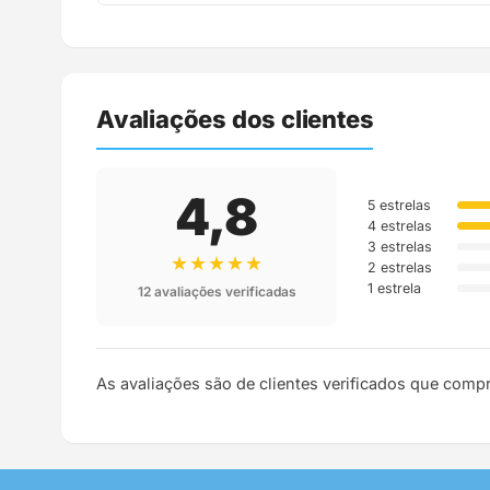
Assim que o pedido é despachado, você recebe o c
Avaliações dos clientes
4,8
5 estrelas
4 estrelas
3 estrelas
★★★★★
2 estrelas
1 estrela
12 avaliações verificadas
As avaliações são de clientes verificados que comp