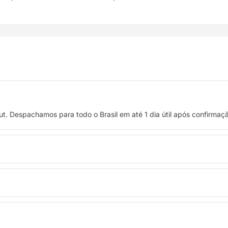
t. Despachamos para todo o Brasil em até 1 dia útil após confirma
 crédito, ou pague à vista no Pix com 8% de desconto.
troca. Basta entrar em contato pelo WhatsApp ou e-mail.