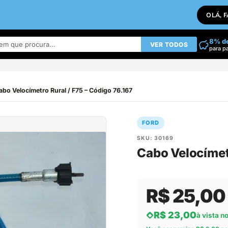
OLÁ, 
8% d
VER TODOS
para p
abo Velocímetro Rural / F75 – Código 76.167
FORD
SKU: 30169
Cabo Velocímetr
R$ 25,00
R$ 23,00
à vista n