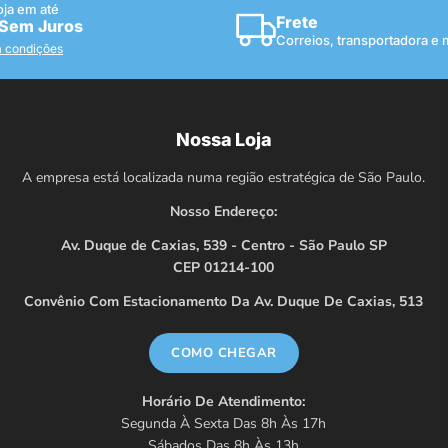
oja em até
Frete
 Sem Juros
Correios, transportadora e
a condições
Nossa Loja
A empresa está localizada numa região estratégica de São Paulo.
Nosso Endereço:
Av. Duque de Caxias, 539 - Centro - São Paulo SP
CEP 01214-100
Convênio Com Estacionamento Da Av. Duque De Caxias, 513
COMO CHEGAR
Horário De Atendimento:
Segunda À Sexta Das 8h Às 17h
Sábados Das 8h Às 13h