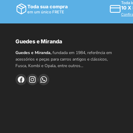
Toda l
Toda sua compra
10 X
em um único FRETE
Confir
Guedes e Miranda
Guedes e Miranda,
fundada em 1984, referência em
acessórios e peças para carros antigos e clássicos,
Fusca, Kombi e Opala, entre outros…