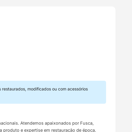
s restaurados, modificados ou com acessórios
s nacionais. Atendemos apaixonados por Fusca,
da produto e expertise em restauração de época.