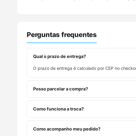
Perguntas frequentes
Qual o prazo de entrega?
O prazo de entrega é calculado por CEP no checkou
Posso parcelar a compra?
Sim, parcelamos em até 10x sem juros no cartão de
Como funciona a troca?
Você tem 7 dias após o recebimento para solicitar 
Como acompanho meu pedido?