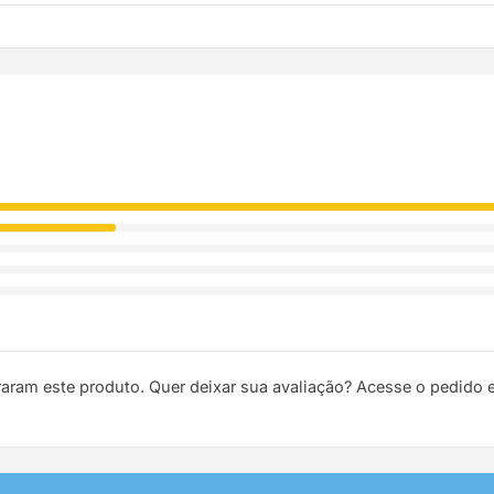
ódigo de rastreio por e-mail e WhatsApp para acompanhar a entreg
raram este produto. Quer deixar sua avaliação? Acesse o pedido