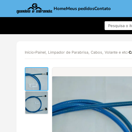
Home
Meus pedidos
Contato
Início
›
Painel, Limpador de Parabrisa, Cabos, Volante e etc
›
C