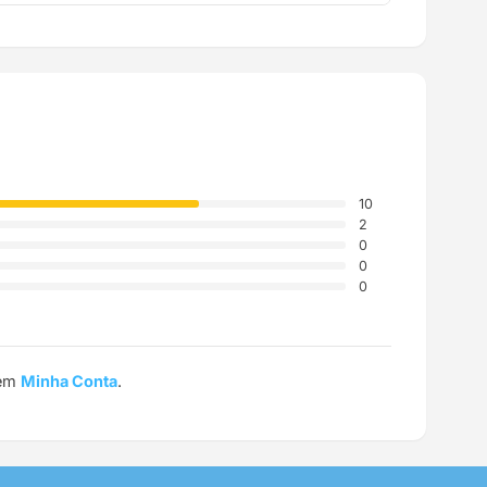
a até a sua casa.
10
2
0
0
0
 em
Minha Conta
.