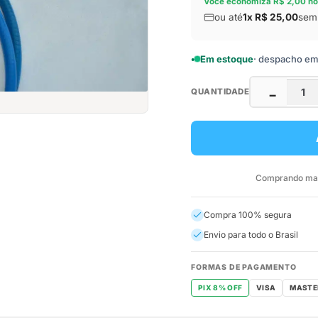
Você economiza R$ 2,00 no
ou até
1x R$ 25,00
sem 
Em estoque
· despacho em a
QUANTIDADE
−
Comprando mais
Compra 100% segura
Envio para todo o Brasil
FORMAS DE PAGAMENTO
PIX 8% OFF
VISA
MASTE