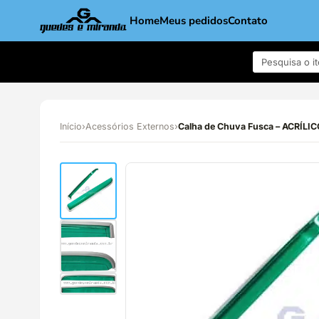
Home
Meus pedidos
Contato
Início
›
Acessórios Externos
›
Calha de Chuva Fusca – ACRÍLI