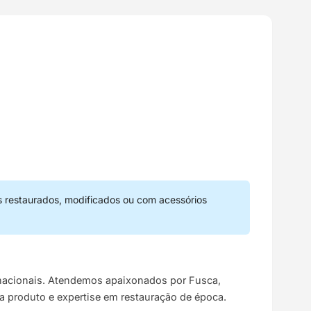
s restaurados, modificados ou com acessórios
s nacionais. Atendemos apaixonados por Fusca,
da produto e expertise em restauração de época.