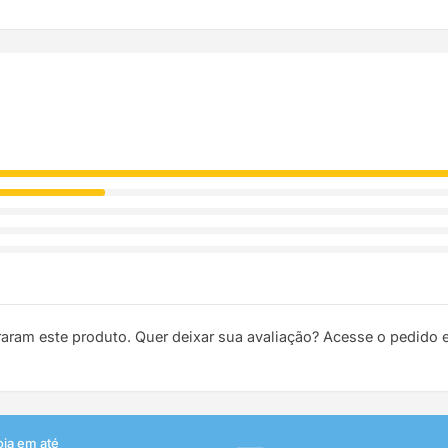
ódigo de rastreio por e-mail e WhatsApp para acompanhar a entreg
raram este produto. Quer deixar sua avaliação? Acesse o pedido
oja em até