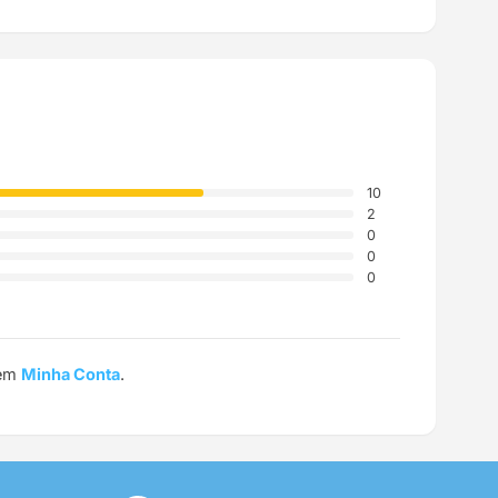
a até a sua casa.
10
2
0
0
0
 em
Minha Conta
.