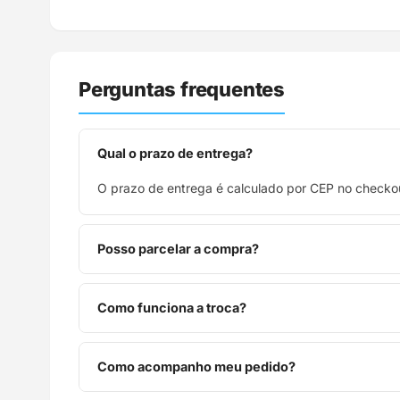
Perguntas frequentes
Qual o prazo de entrega?
O prazo de entrega é calculado por CEP no checkou
Posso parcelar a compra?
Sim, parcelamos em até 10x sem juros no cartão de
Como funciona a troca?
Você tem 7 dias após o recebimento para solicitar 
Como acompanho meu pedido?