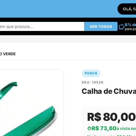
OLÁ, 
8% d
VER TODOS
para p
CO VERDE
FUSCA
SKU: 10528
Calha de Chuv
R$ 80,00
R$ 73,60
à vista no