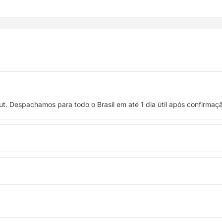
t. Despachamos para todo o Brasil em até 1 dia útil após confirma
 crédito, ou pague à vista no Pix com 8% de desconto.
troca. Basta entrar em contato pelo WhatsApp ou e-mail.