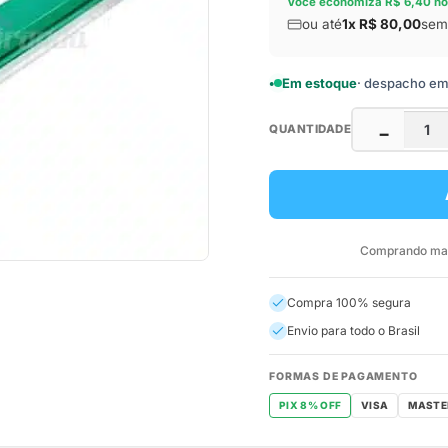
Você economiza R$ 6,40 no
ou até
1x R$ 80,00
sem 
Em estoque
· despacho em a
QUANTIDADE
−
Comprando mais
Compra 100% segura
Envio para todo o Brasil
FORMAS DE PAGAMENTO
PIX 8% OFF
VISA
MASTE