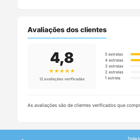
Assim que o pedido é despachado, você recebe o c
Avaliações dos clientes
4,8
5 estrelas
4 estrelas
3 estrelas
★★★★★
2 estrelas
1 estrela
12 avaliações verificadas
As avaliações são de clientes verificados que comp
Toda l