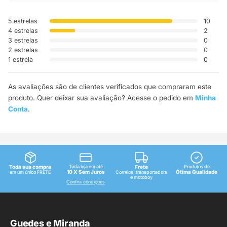
5 estrelas
10
4 estrelas
2
3 estrelas
0
2 estrelas
0
1 estrela
0
As avaliações são de clientes verificados que compraram este
produto. Quer deixar sua avaliação? Acesse o pedido em
Minha
Conta
.
Toda sua compra
Toda loja em até
Frete
Produtos de
10 X Sem Juros
Ótima Qualidade
em um único FRETE
Correios, transportadora
e motoboy
Confira condições
Guedes e Miranda