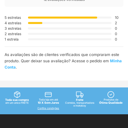
5 estrelas
10
4 estrelas
2
3 estrelas
0
2 estrelas
0
1 estrela
0
As avaliações são de clientes verificados que compraram este
produto. Quer deixar sua avaliação? Acesse o pedido em
Minha
Conta
.
Toda sua compra
Toda loja em até
Frete
Produtos de
10 X Sem Juros
Ótima Qualidade
em um único FRETE
Correios, transportadora
e motoboy
Confira condições