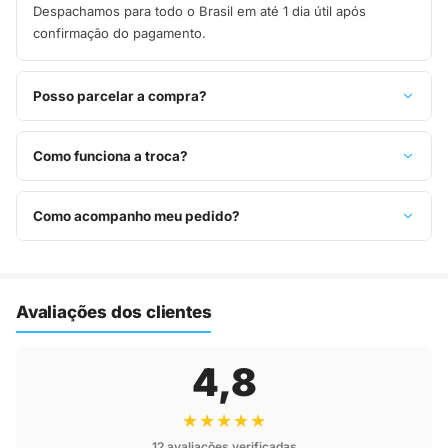
Despachamos para todo o Brasil em até 1 dia útil após
confirmação do pagamento.
Posso parcelar a compra?
Sim, parcelamos em até 10x sem juros no cartão de crédito,
ou pague à vista no Pix com 8% de desconto.
Como funciona a troca?
Você tem 7 dias após o recebimento para solicitar troca.
Basta entrar em contato pelo WhatsApp ou e-mail.
Como acompanho meu pedido?
Assim que o pedido é despachado, você recebe o código de
rastreio por e-mail e WhatsApp para acompanhar a entrega
até a sua casa.
Avaliações dos clientes
4,8
★★★★★
12 avaliações verificadas