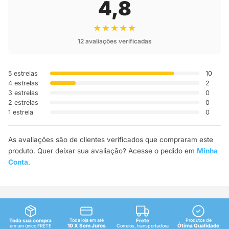
4,8
★★★★★
12 avaliações verificadas
5 estrelas
10
4 estrelas
2
3 estrelas
0
2 estrelas
0
1 estrela
0
As avaliações são de clientes verificados que compraram este
produto. Quer deixar sua avaliação? Acesse o pedido em
Minha
Conta
.
Toda sua compra
Toda loja em até
Frete
Produtos de
10 X Sem Juros
Ótima Qualidade
em um único FRETE
Correios, transportadora