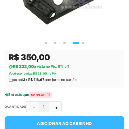
R$ 350,00
R$ 322,00
à vista no Pix, 8% off
Você economiza R$ 28,00 no Pix
ou até
3x R$ 116,67
sem juros no cartão
Em estoque
só restam 1!
−
+
QUANTIDADE
ADICIONAR AO CARRINHO