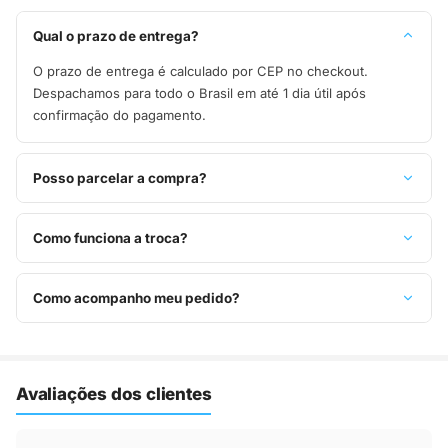
Qual o prazo de entrega?
O prazo de entrega é calculado por CEP no checkout.
Despachamos para todo o Brasil em até 1 dia útil após
confirmação do pagamento.
Posso parcelar a compra?
Sim, parcelamos em até 10x sem juros no cartão de crédito,
ou pague à vista no Pix com 8% de desconto.
Como funciona a troca?
Você tem 7 dias após o recebimento para solicitar troca.
Basta entrar em contato pelo WhatsApp ou e-mail.
Como acompanho meu pedido?
Assim que o pedido é despachado, você recebe o código de
rastreio por e-mail e WhatsApp para acompanhar a entrega
até a sua casa.
Avaliações dos clientes