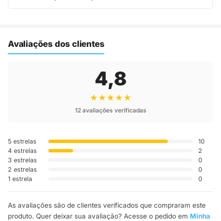
Assim que o pedido é despachado, você recebe o código de
rastreio por e-mail e WhatsApp para acompanhar a entrega
até a sua casa.
Avaliações dos clientes
4,8
★★★★★
12 avaliações verificadas
5 estrelas
10
4 estrelas
2
3 estrelas
0
2 estrelas
0
1 estrela
0
As avaliações são de clientes verificados que compraram este
produto. Quer deixar sua avaliação? Acesse o pedido em
Minha