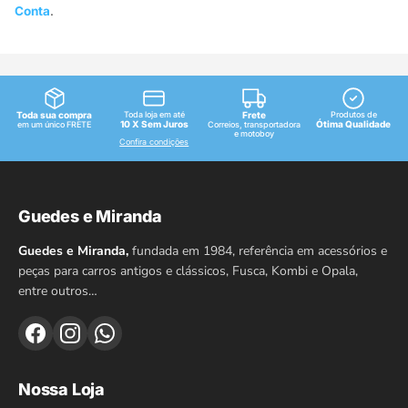
Conta
.
Toda sua compra
Toda loja em até
Frete
Produtos de
10 X Sem Juros
Ótima Qualidade
em um único FRETE
Correios, transportadora
e motoboy
Confira condições
Guedes e Miranda
Guedes e Miranda,
fundada em 1984, referência em acessórios e
peças para carros antigos e clássicos, Fusca, Kombi e Opala,
entre outros…
Nossa Loja