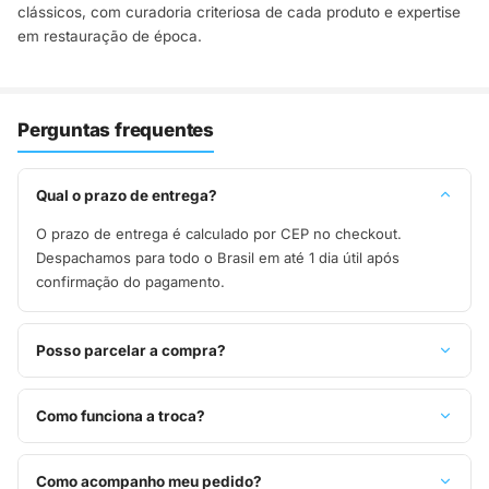
clássicos, com curadoria criteriosa de cada produto e expertise
em restauração de época.
Perguntas frequentes
Qual o prazo de entrega?
O prazo de entrega é calculado por CEP no checkout.
Despachamos para todo o Brasil em até 1 dia útil após
confirmação do pagamento.
Posso parcelar a compra?
Sim, parcelamos em até 10x sem juros no cartão de crédito,
ou pague à vista no Pix com 8% de desconto.
Como funciona a troca?
Você tem 7 dias após o recebimento para solicitar troca.
Basta entrar em contato pelo WhatsApp ou e-mail.
Como acompanho meu pedido?