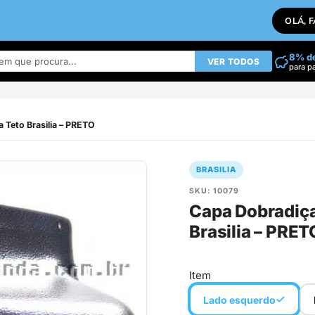
OLÁ, 
8% d
VER TODOS
para p
 Teto Brasilia – PRETO
BRASILIA
SKU: 10079
Capa Dobradiça
Brasilia – PRET
Item
Lado esquerdo