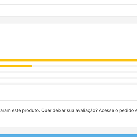
ódigo de rastreio por e-mail e WhatsApp para acompanhar a entreg
raram este produto. Quer deixar sua avaliação? Acesse o pedido