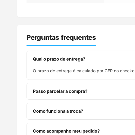
Perguntas frequentes
Qual o prazo de entrega?
O prazo de entrega é calculado por CEP no checkou
Posso parcelar a compra?
Sim, parcelamos em até 10x sem juros no cartão de
Como funciona a troca?
Você tem 7 dias após o recebimento para solicitar 
Como acompanho meu pedido?