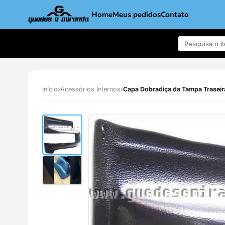
Home
Meus pedidos
Contato
Início
›
Acessórios Internos
›
Capa Dobradiça da Tampa Traseira