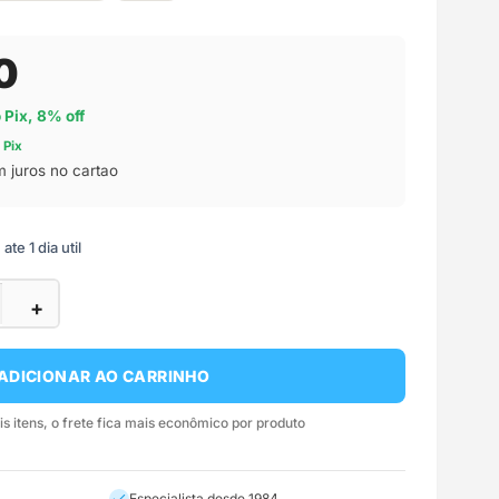
0
o Pix, 8% off
 Pix
 juros no cartao
te 1 dia util
+
ADICIONAR AO CARRINHO
 itens, o frete fica mais econômico por produto
Especialista desde 1984