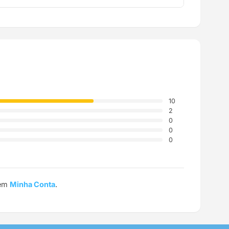
a até a sua casa.
10
2
0
0
0
 em
Minha Conta
.