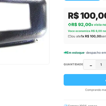
R$ 100,0
R$ 92,00
a vista n
Voce economiza R$ 8,00 no
ou ate
1x R$ 100,00
sem
Em estoque
· despacho em a
QUANTIDADE
−
Comprando mais
Compra 100% segura