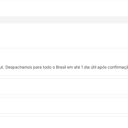
t. Despachamos para todo o Brasil em até 1 dia útil após confirma
 crédito, ou pague à vista no Pix com 8% de desconto.
troca. Basta entrar em contato pelo WhatsApp ou e-mail.