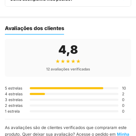
Assim que o pedido é despachado, você recebe o código de
rastreio por e-mail e WhatsApp para acompanhar a entrega
até a sua casa.
Avaliações dos clientes
4,8
★★★★★
12 avaliações verificadas
5 estrelas
10
4 estrelas
2
3 estrelas
0
2 estrelas
0
1 estrela
0
As avaliações são de clientes verificados que compraram este
produto. Quer deixar sua avaliação? Acesse o pedido em
Minha