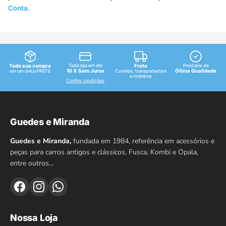
Conta
.
Toda sua compra
Toda loja em até
Frete
Produtos de
10 X Sem Juros
Ótima Qualidade
em um único FRETE
Correios, transportadora
e motoboy
Confira condições
Guedes e Miranda
Guedes e Miranda,
fundada em 1984, referência em acessórios e
peças para carros antigos e clássicos, Fusca, Kombi e Opala,
entre outros…
Nossa Loja