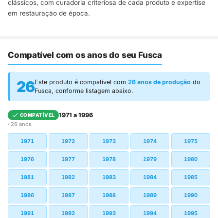
clássicos, com curadoria criteriosa de cada produto e expertise
em restauração de época.
Compatível com os anos do seu Fusca
26
Este produto é compatível com
26 anos de produção
do
Fusca, conforme listagem abaixo.
1971 a 1996
COMPATÍVEL
· 26 anos
1971
1972
1973
1974
1975
1976
1977
1978
1979
1980
1981
1982
1983
1984
1985
1986
1987
1988
1989
1990
1991
1992
1993
1994
1995