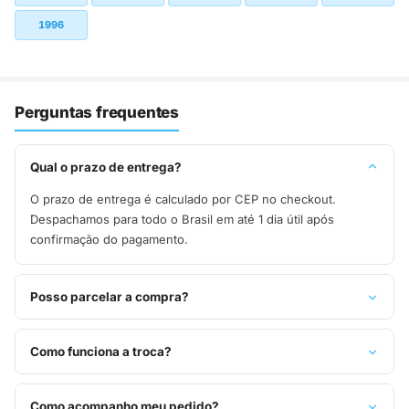
1996
Perguntas frequentes
Qual o prazo de entrega?
O prazo de entrega é calculado por CEP no checkout.
Despachamos para todo o Brasil em até 1 dia útil após
confirmação do pagamento.
Posso parcelar a compra?
Sim, parcelamos em até 10x sem juros no cartão de crédito,
ou pague à vista no Pix com 8% de desconto.
Como funciona a troca?
Você tem 7 dias após o recebimento para solicitar troca.
Basta entrar em contato pelo WhatsApp ou e-mail.
Como acompanho meu pedido?