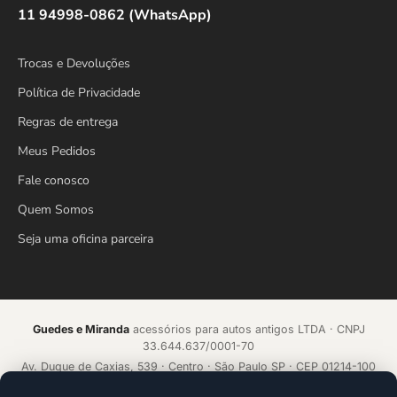
11 94998-0862 (WhatsApp)
Trocas e Devoluções
Política de Privacidade
Regras de entrega
Meus Pedidos
Fale conosco
Quem Somos
Seja uma oficina parceira
Guedes e Miranda
acessórios para autos antigos LTDA · CNPJ
33.644.637/0001-70
Av. Duque de Caxias, 539 · Centro · São Paulo SP · CEP 01214-100
Loja online desde 2018 · Todos os direitos reservados