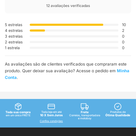
12 avaliações verificadas
5 estrelas
10
4 estrelas
2
3 estrelas
0
2 estrelas
0
1 estrela
0
As avaliações são de clientes verificados que compraram este
produto. Quer deixar sua avaliação? Acesse o pedido em
Minha
Conta
.
Toda sua compra
Toda loja em até
Frete
Produtos de
10 X Sem Juros
Ótima Qualidade
em um único FRETE
Correios, transportadora
e motoboy
Confira condições