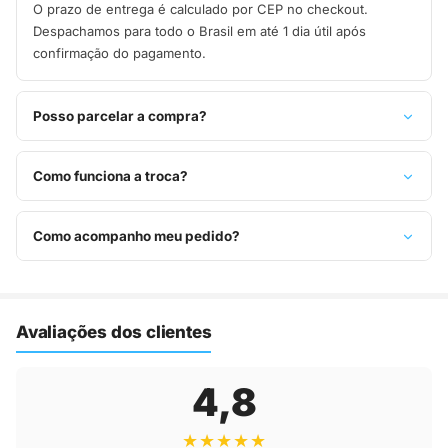
O prazo de entrega é calculado por CEP no checkout.
Despachamos para todo o Brasil em até 1 dia útil após
confirmação do pagamento.
Posso parcelar a compra?
Sim, parcelamos em até 10x sem juros no cartão de crédito,
ou pague à vista no Pix com 8% de desconto.
Como funciona a troca?
Você tem 7 dias após o recebimento para solicitar troca.
Basta entrar em contato pelo WhatsApp ou e-mail.
Como acompanho meu pedido?
Assim que o pedido é despachado, você recebe o código de
rastreio por e-mail e WhatsApp para acompanhar a entrega
até a sua casa.
Avaliações dos clientes
4,8
★★★★★