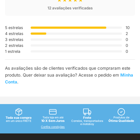
12 avaliações verificadas
5 estrelas
10
4 estrelas
2
3 estrelas
0
2 estrelas
0
1 estrela
0
As avaliações são de clientes verificados que compraram este
produto. Quer deixar sua avaliação? Acesse o pedido em
Minha
Conta
.
Toda sua compra
Toda loja em até
Frete
Produtos de
10 X Sem Juros
Ótima Qualidade
em um único FRETE
Correios, transportadora
e motoboy
Confira condições