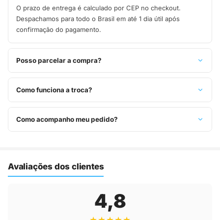
O prazo de entrega é calculado por CEP no checkout.
Despachamos para todo o Brasil em até 1 dia útil após
confirmação do pagamento.
Posso parcelar a compra?
Sim, parcelamos em até 10x sem juros no cartão de crédito,
ou pague à vista no Pix com 8% de desconto.
Como funciona a troca?
Você tem 7 dias após o recebimento para solicitar troca.
Basta entrar em contato pelo WhatsApp ou e-mail.
Como acompanho meu pedido?
Assim que o pedido é despachado, você recebe o código de
rastreio por e-mail e WhatsApp para acompanhar a entrega
até a sua casa.
Avaliações dos clientes
4,8
★★★★★