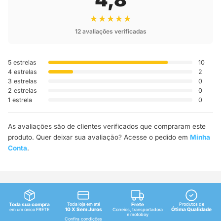
★★★★★
12 avaliações verificadas
5 estrelas
10
4 estrelas
2
3 estrelas
0
2 estrelas
0
1 estrela
0
As avaliações são de clientes verificados que compraram este
produto. Quer deixar sua avaliação? Acesse o pedido em
Minha
Conta
.
Toda sua compra
Toda loja em até
Frete
Produtos de
10 X Sem Juros
Ótima Qualidade
em um único FRETE
Correios, transportadora
e motoboy
Confira condições