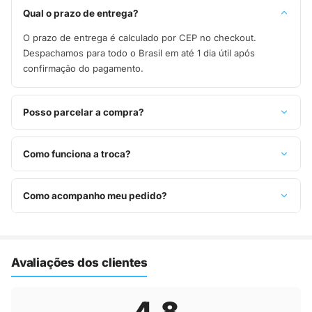
Qual o prazo de entrega?
O prazo de entrega é calculado por CEP no checkout.
Despachamos para todo o Brasil em até 1 dia útil após
confirmação do pagamento.
Posso parcelar a compra?
Sim, parcelamos em até 10x sem juros no cartão de crédito,
ou pague à vista no Pix com 8% de desconto.
Como funciona a troca?
Você tem 7 dias após o recebimento para solicitar troca.
Basta entrar em contato pelo WhatsApp ou e-mail.
Como acompanho meu pedido?
Assim que o pedido é despachado, você recebe o código de
rastreio por e-mail e WhatsApp para acompanhar a entrega
até a sua casa.
Avaliações dos clientes
4,8