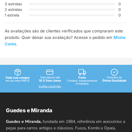
3 estrelas
0
2 estrelas
0
1 estrela
0
As avaliações são de clientes verificados que compraram este
produto. Quer deixar sua avaliação? Acesse o pedido em
Minha
Conta
.
Toda sua compra
Toda loja em até
Frete
Produtos de
10 X Sem Juros
Ótima Qualidade
em um único FRETE
Correios, transportadora
e motoboy
Confira condições
Guedes e Miranda
Guedes e Miranda,
fundada em 1984, referência em acessórios e
peças para carros antigos e clássicos, Fusca, Kombi e Opala,