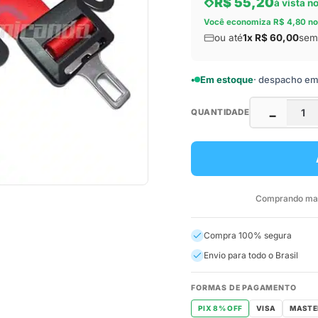
R$ 55,20
à vista n
Você economiza R$ 4,80 no
ou até
1x R$ 60,00
sem 
Em estoque
· despacho em a
QUANTIDADE
−
Comprando mais
Compra 100% segura
Envio para todo o Brasil
FORMAS DE PAGAMENTO
PIX 8% OFF
VISA
MASTE