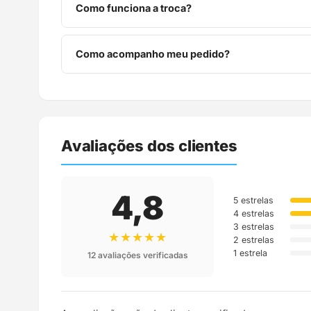
Como funciona a troca?
Você tem 7 dias após o recebimento para solicitar 
Como acompanho meu pedido?
Assim que o pedido é despachado, você recebe o c
Avaliações dos clientes
4,8
5 estrelas
4 estrelas
3 estrelas
★★★★★
2 estrelas
1 estrela
12 avaliações verificadas