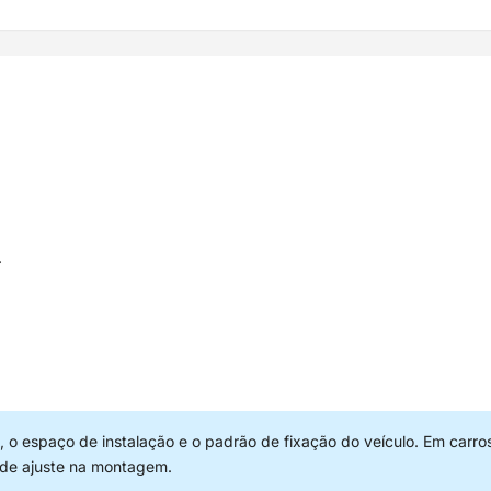
.
 o espaço de instalação e o padrão de fixação do veículo. Em carro
 de ajuste na montagem.