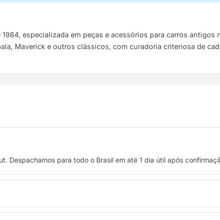
e 1984, especializada em peças e acessórios para carros antigo
pala, Maverick e outros clássicos, com curadoria criteriosa de ca
t. Despachamos para todo o Brasil em até 1 dia útil após confirma
 crédito, ou pague à vista no Pix com 8% de desconto.