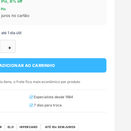
o Pix, 8% off
 Pix
juros no cartão
té 1 dia útil
+
ADICIONAR AO CARRINHO
 itens, o frete fica mais econômico por produto
Especialista desde 1984
7 dias para troca
R
ELO
HIPERCARD