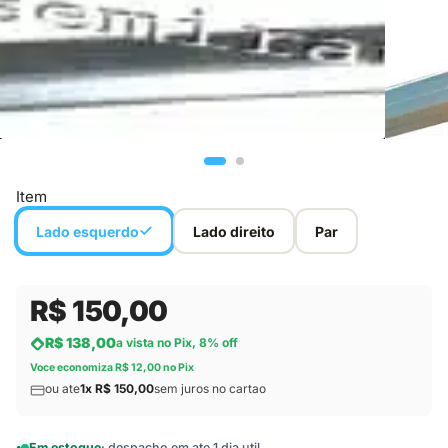
Item
Lado esquerdo
Lado direito
Par
R$ 150,00
R$ 138,00
a vista no Pix, 8% off
Voce economiza R$ 12,00 no Pix
ou ate
1x R$ 150,00
sem juros no cartao
Em estoque
· despacho em ate 1 dia util