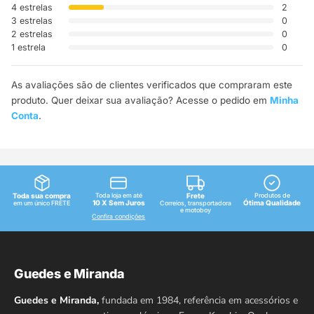
4 estrelas
2
3 estrelas
0
2 estrelas
0
1 estrela
0
As avaliações são de clientes verificados que compraram este
produto. Quer deixar sua avaliação? Acesse o pedido em
Minha
Conta
.
Toda sua compra
Toda loja em até
Frete
Produtos de
10 X Sem Juros
Ótima Qualidade
em um único FRETE
Correios, transportadora
e motoboy
Confira condições
Guedes e Miranda
Guedes e Miranda,
fundada em 1984, referência em acessórios e