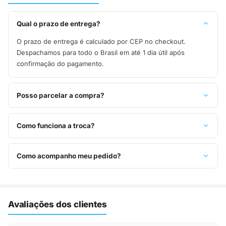
Qual o prazo de entrega?
O prazo de entrega é calculado por CEP no checkout.
Despachamos para todo o Brasil em até 1 dia útil após
confirmação do pagamento.
Posso parcelar a compra?
Sim, parcelamos em até 10x sem juros no cartão de crédito,
ou pague à vista no Pix com 8% de desconto.
Como funciona a troca?
Você tem 7 dias após o recebimento para solicitar troca.
Basta entrar em contato pelo WhatsApp ou e-mail.
Como acompanho meu pedido?
Assim que o pedido é despachado, você recebe o código de
rastreio por e-mail e WhatsApp para acompanhar a entrega
até a sua casa.
Avaliações dos clientes