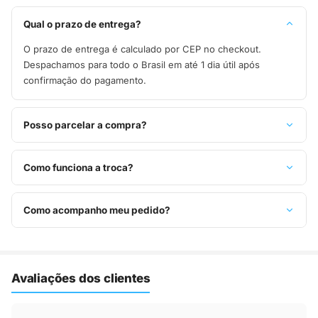
Qual o prazo de entrega?
O prazo de entrega é calculado por CEP no checkout.
Despachamos para todo o Brasil em até 1 dia útil após
confirmação do pagamento.
Posso parcelar a compra?
Sim, parcelamos em até 10x sem juros no cartão de crédito,
ou pague à vista no Pix com 8% de desconto.
Como funciona a troca?
Você tem 7 dias após o recebimento para solicitar troca.
Basta entrar em contato pelo WhatsApp ou e-mail.
Como acompanho meu pedido?
Assim que o pedido é despachado, você recebe o código de
rastreio por e-mail e WhatsApp para acompanhar a entrega
até a sua casa.
Avaliações dos clientes