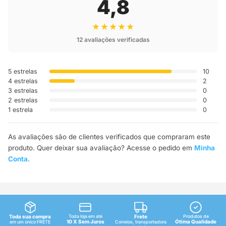
4,8
★★★★★
12 avaliações verificadas
5 estrelas
10
4 estrelas
2
3 estrelas
0
2 estrelas
0
1 estrela
0
As avaliações são de clientes verificados que compraram este
produto. Quer deixar sua avaliação? Acesse o pedido em
Minha
Conta
.
Toda sua compra
Toda loja em até
Frete
Produtos de
10 X Sem Juros
Ótima Qualidade
em um único FRETE
Correios, transportadora