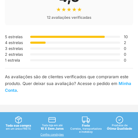
★★★★★
12 avaliações verificadas
5 estrelas
10
4 estrelas
2
3 estrelas
0
2 estrelas
0
1 estrela
0
As avaliações são de clientes verificados que compraram este
produto. Quer deixar sua avaliação? Acesse o pedido em
Minha
Conta
.
Toda sua compra
Toda loja em até
Frete
Produtos de
10 X Sem Juros
Ótima Qualidade
em um único FRETE
Correios, transportadora
e motoboy
Confira condições