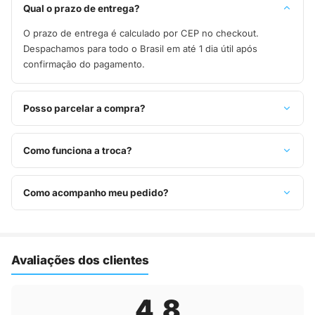
Qual o prazo de entrega?
O prazo de entrega é calculado por CEP no checkout.
Despachamos para todo o Brasil em até 1 dia útil após
confirmação do pagamento.
Posso parcelar a compra?
Sim, parcelamos em até 10x sem juros no cartão de crédito,
ou pague à vista no Pix com 8% de desconto.
Como funciona a troca?
Você tem 7 dias após o recebimento para solicitar troca.
Basta entrar em contato pelo WhatsApp ou e-mail.
Como acompanho meu pedido?
Assim que o pedido é despachado, você recebe o código de
rastreio por e-mail e WhatsApp para acompanhar a entrega
até a sua casa.
Avaliações dos clientes
4,8