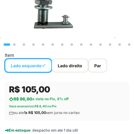
Item
Lado esquerdo
Lado direito
Par
R$ 105,00
R$ 96,60
a vista no Pix, 8% off
Voce economiza R$ 8,40 no Pix
ou ate
1x R$ 105,00
sem juros no cartao
Em estoque
· despacho em ate 1 dia util