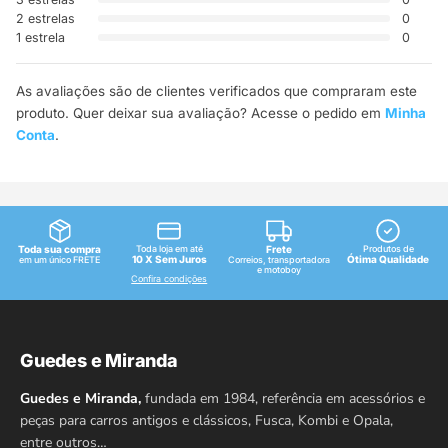
2 estrelas
0
1 estrela
0
As avaliações são de clientes verificados que compraram este
produto. Quer deixar sua avaliação? Acesse o pedido em
Minha
Conta
.
Toda sua compra
Toda loja em até
Frete
Produtos de
10 X Sem Juros
Ótima Qualidade
em um único FRETE
Correios, transportadora
e motoboy
Confira condições
Guedes e Miranda
Guedes e Miranda,
fundada em 1984, referência em acessórios e
peças para carros antigos e clássicos, Fusca, Kombi e Opala,
entre outros…