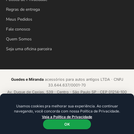
Regras de entrega
Meus Pedidos
Fale conosco
Quem Somos
Seja uma oficina parceira
Guedes e Miranda
acessórios para autos antigos LTDA · CNPJ
33.644.637/0001-70
Av. Duque de Caxias, 539 · Centro · São Paulo SP · CEP 01214-100
Loja online desde 2018 · Todos os direitos reservados
Usamos cookies pra melhorar sua experiência. Ao continuar
navegando, você concorda com nossa Política de Privacidade.
Acelerado por
ecommerce.CAMP
Veja a Política de Privacidade
Plataforma de alta conversão com IA que aprende a cada venda.
Ideal para founders e empresários que precisam ir além da
OK
tecnologia.