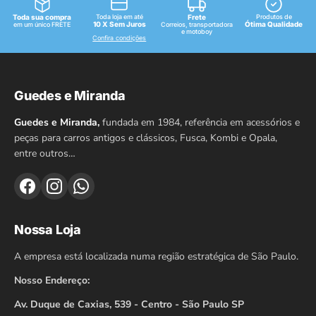
Toda sua compra
Toda loja em até
Frete
Produtos de
10 X Sem Juros
Ótima Qualidade
em um único FRETE
Correios, transportadora
e motoboy
Confira condições
Guedes e Miranda
Guedes e Miranda,
fundada em 1984, referência em acessórios e
peças para carros antigos e clássicos, Fusca, Kombi e Opala,
entre outros…
Nossa Loja
A empresa está localizada numa região estratégica de São Paulo.
Nosso Endereço:
Av. Duque de Caxias, 539 - Centro - São Paulo SP