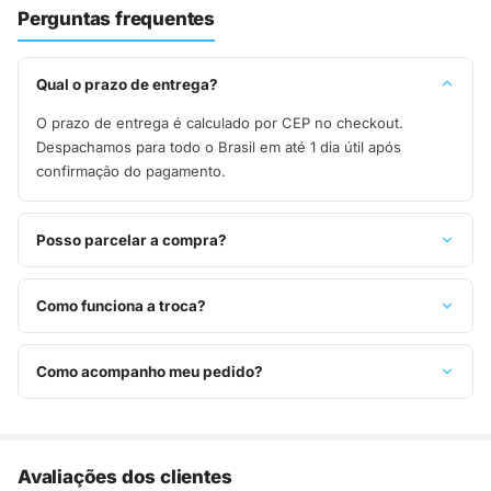
Perguntas frequentes
Qual o prazo de entrega?
O prazo de entrega é calculado por CEP no checkout.
Despachamos para todo o Brasil em até 1 dia útil após
confirmação do pagamento.
Posso parcelar a compra?
Sim, parcelamos em até 10x sem juros no cartão de crédito,
ou pague à vista no Pix com 8% de desconto.
Como funciona a troca?
Você tem 7 dias após o recebimento para solicitar troca.
Basta entrar em contato pelo WhatsApp ou e-mail.
Como acompanho meu pedido?
Assim que o pedido é despachado, você recebe o código de
rastreio por e-mail e WhatsApp para acompanhar a entrega
até a sua casa.
Avaliações dos clientes