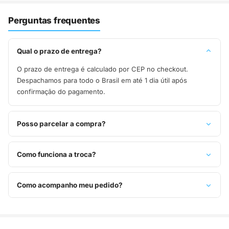
Perguntas frequentes
Qual o prazo de entrega?
O prazo de entrega é calculado por CEP no checkout.
Despachamos para todo o Brasil em até 1 dia útil após
confirmação do pagamento.
Posso parcelar a compra?
Sim, parcelamos em até 10x sem juros no cartão de crédito,
ou pague à vista no Pix com 8% de desconto.
Como funciona a troca?
Você tem 7 dias após o recebimento para solicitar troca.
Basta entrar em contato pelo WhatsApp ou e-mail.
Como acompanho meu pedido?
Assim que o pedido é despachado, você recebe o código de
rastreio por e-mail e WhatsApp para acompanhar a entrega
até a sua casa.