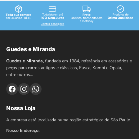
Toda sua compra
Toda loja em até
Frete
Produtos de
10 X Sem Juros
Ótima Qualidade
em um único FRETE
Correios, transportadora
e motoboy
Confira condições
Guedes e Miranda
Guedes e Miranda,
fundada em 1984, referência em acessórios e
peças para carros antigos e clássicos, Fusca, Kombi e Opala,
entre outros…
Nossa Loja
A empresa está localizada numa região estratégica de São Paulo.
Nosso Endereço: