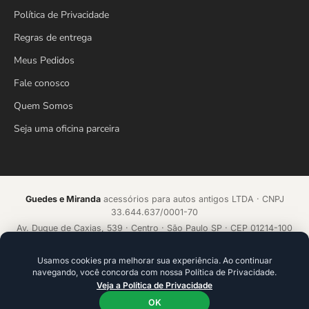
Política de Privacidade
Regras de entrega
Meus Pedidos
Fale conosco
Quem Somos
Seja uma oficina parceira
Guedes e Miranda
acessórios para autos antigos LTDA · CNPJ
33.644.637/0001-70
Av. Duque de Caxias, 539 · Centro · São Paulo SP · CEP 01214-100
Loja online desde 2018 · Todos os direitos reservados
Usamos cookies pra melhorar sua experiência. Ao continuar
navegando, você concorda com nossa Política de Privacidade.
Acelerado por
ecommerce.CAMP
Veja a Política de Privacidade
Plataforma de alta conversão com IA que aprende a cada venda.
Ideal para founders e empresários que precisam ir além da
OK