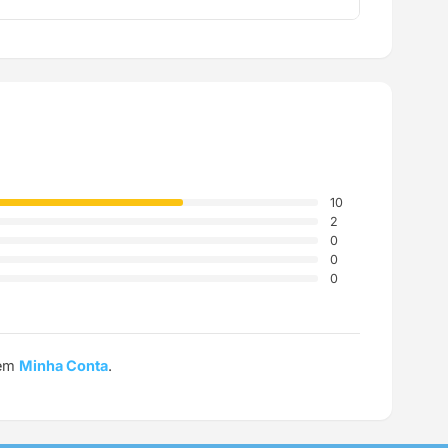
a até a sua casa.
10
2
0
0
0
 em
Minha Conta
.