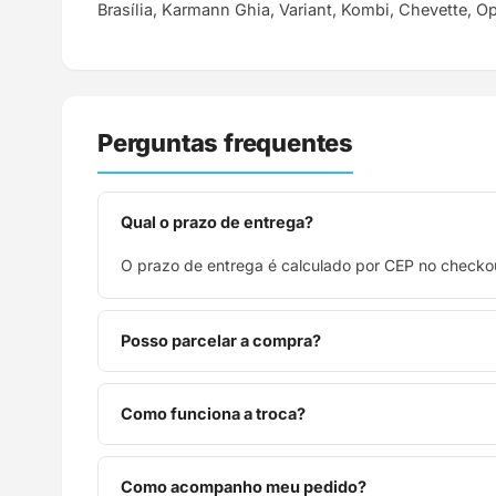
Brasília, Karmann Ghia, Variant, Kombi, Chevette, O
Perguntas frequentes
Qual o prazo de entrega?
O prazo de entrega é calculado por CEP no checkou
Posso parcelar a compra?
Sim, parcelamos em até 10x sem juros no cartão de
Como funciona a troca?
Você tem 7 dias após o recebimento para solicitar 
Como acompanho meu pedido?