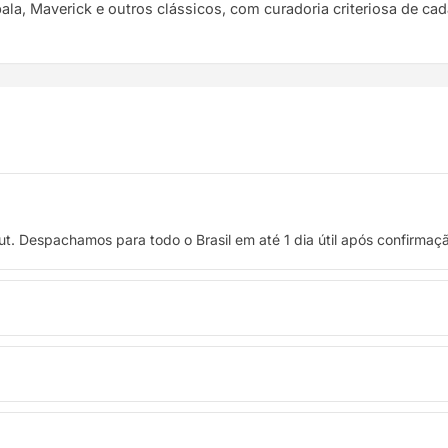
pala, Maverick e outros clássicos, com curadoria criteriosa de ca
t. Despachamos para todo o Brasil em até 1 dia útil após confirma
 crédito, ou pague à vista no Pix com 8% de desconto.
troca. Basta entrar em contato pelo WhatsApp ou e-mail.