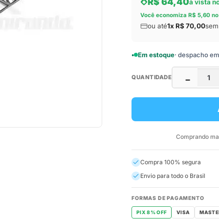
R$ 64,40
à vista n
Você economiza R$ 5,60 no
ou até
1x R$ 70,00
sem 
Em estoque
· despacho em a
QUANTIDADE
−
Comprando mais
Compra 100% segura
Envio para todo o Brasil
FORMAS DE PAGAMENTO
PIX 8% OFF
VISA
MASTE