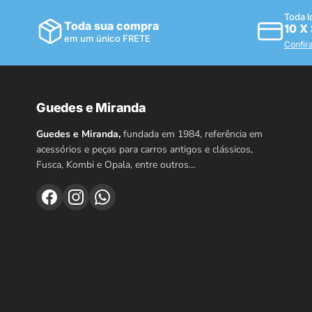
Toda l
Toda sua compra
10 X
em um único FRETE
Confir
Guedes e Miranda
Guedes e Miranda,
fundada em 1984, referência em
acessórios e peças para carros antigos e clássicos,
Fusca, Kombi e Opala, entre outros…