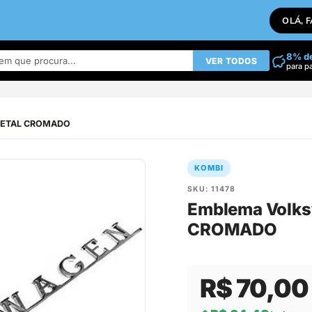
OLÁ, 
8% d
VER TODOS
para p
 METAL CROMADO
KOMBI
SKU: 11478
Emblema Volks
CROMADO
R$ 70,00