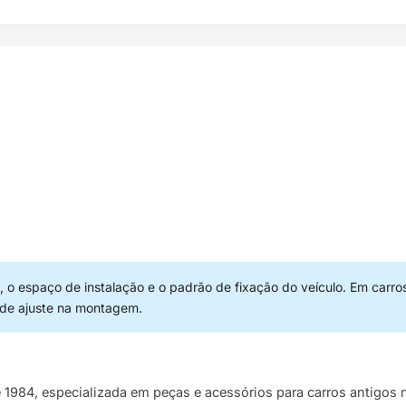
 o espaço de instalação e o padrão de fixação do veículo. Em carro
 de ajuste na montagem.
e 1984, especializada em peças e acessórios para carros antigo