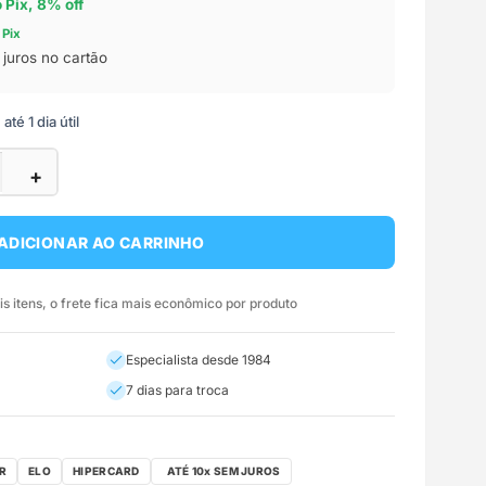
o Pix, 8% off
 Pix
juros no cartão
té 1 dia útil
+
ADICIONAR AO CARRINHO
 itens, o frete fica mais econômico por produto
Especialista desde 1984
7 dias para troca
R
ELO
HIPERCARD