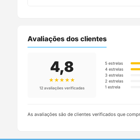
Assim que o pedido é despachado, você recebe o c
Avaliações dos clientes
4,8
5 estrelas
4 estrelas
3 estrelas
★★★★★
2 estrelas
1 estrela
12 avaliações verificadas
As avaliações são de clientes verificados que comp