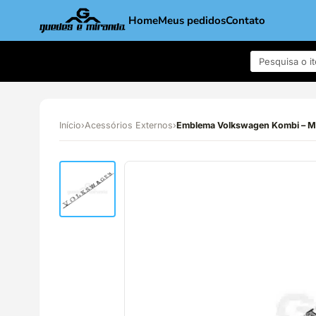
Home
Meus pedidos
Contato
Início
›
Acessórios Externos
›
Emblema Volkswagen Kombi –