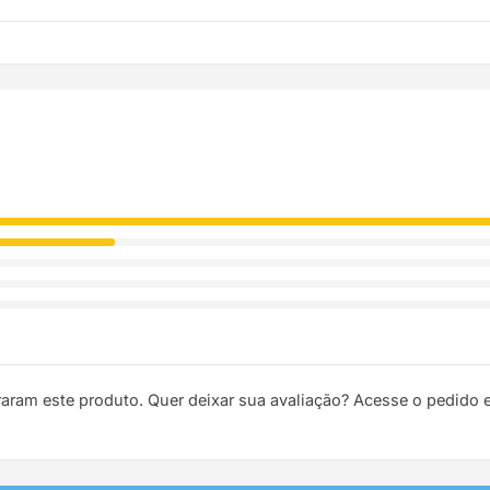
ódigo de rastreio por e-mail e WhatsApp para acompanhar a entreg
raram este produto. Quer deixar sua avaliação? Acesse o pedido