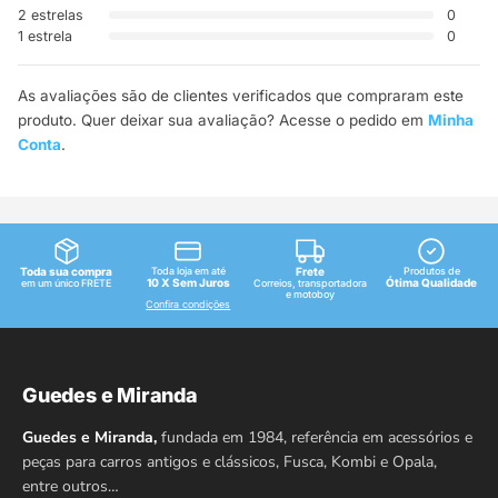
2 estrelas
0
1 estrela
0
As avaliações são de clientes verificados que compraram este
produto. Quer deixar sua avaliação? Acesse o pedido em
Minha
Conta
.
Toda sua compra
Toda loja em até
Frete
Produtos de
10 X Sem Juros
Ótima Qualidade
em um único FRETE
Correios, transportadora
e motoboy
Confira condições
Guedes e Miranda
Guedes e Miranda,
fundada em 1984, referência em acessórios e
peças para carros antigos e clássicos, Fusca, Kombi e Opala,
entre outros…