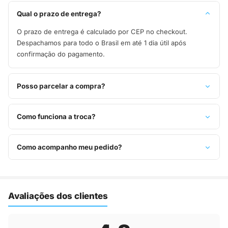
Qual o prazo de entrega?
O prazo de entrega é calculado por CEP no checkout.
Despachamos para todo o Brasil em até 1 dia útil após
confirmação do pagamento.
Posso parcelar a compra?
Sim, parcelamos em até 10x sem juros no cartão de crédito,
ou pague à vista no Pix com 8% de desconto.
Como funciona a troca?
Você tem 7 dias após o recebimento para solicitar troca.
Basta entrar em contato pelo WhatsApp ou e-mail.
Como acompanho meu pedido?
Assim que o pedido é despachado, você recebe o código de
rastreio por e-mail e WhatsApp para acompanhar a entrega
até a sua casa.
Avaliações dos clientes