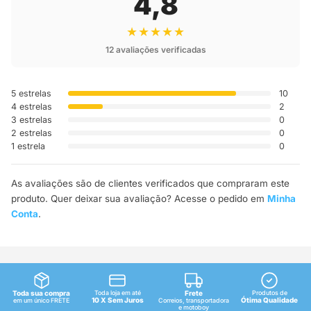
4,8
★★★★★
12 avaliações verificadas
5 estrelas
10
4 estrelas
2
3 estrelas
0
2 estrelas
0
1 estrela
0
As avaliações são de clientes verificados que compraram este
produto. Quer deixar sua avaliação? Acesse o pedido em
Minha
Conta
.
Toda sua compra
Toda loja em até
Frete
Produtos de
10 X Sem Juros
Ótima Qualidade
em um único FRETE
Correios, transportadora
e motoboy